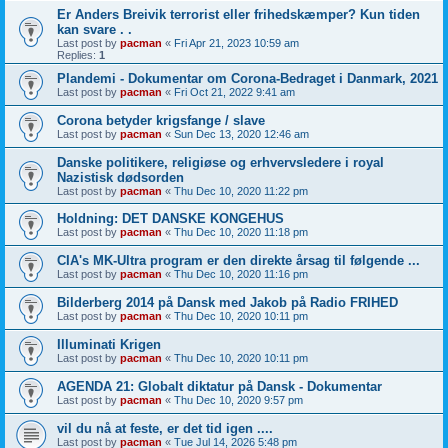
Er Anders Breivik terrorist eller frihedskæmper? Kun tiden
kan svare . .
Last post by
pacman
«
Fri Apr 21, 2023 10:59 am
Replies:
1
Plandemi - Dokumentar om Corona-Bedraget i Danmark, 2021
Last post by
pacman
«
Fri Oct 21, 2022 9:41 am
Corona betyder krigsfange / slave
Last post by
pacman
«
Sun Dec 13, 2020 12:46 am
Danske politikere, religiøse og erhvervsledere i royal
Nazistisk dødsorden
Last post by
pacman
«
Thu Dec 10, 2020 11:22 pm
Holdning: DET DANSKE KONGEHUS
Last post by
pacman
«
Thu Dec 10, 2020 11:18 pm
CIA's MK-Ultra program er den direkte årsag til følgende ...
Last post by
pacman
«
Thu Dec 10, 2020 11:16 pm
Bilderberg 2014 på Dansk med Jakob på Radio FRIHED
Last post by
pacman
«
Thu Dec 10, 2020 10:11 pm
Illuminati Krigen
Last post by
pacman
«
Thu Dec 10, 2020 10:11 pm
AGENDA 21: Globalt diktatur på Dansk - Dokumentar
Last post by
pacman
«
Thu Dec 10, 2020 9:57 pm
vil du nå at feste, er det tid igen ....
Last post by
pacman
«
Tue Jul 14, 2026 5:48 pm