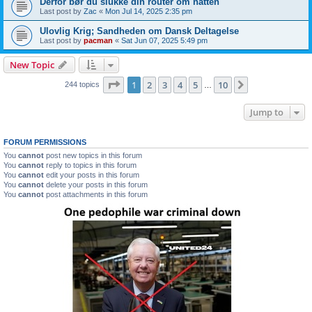
Derfor bør du slukke din router om natten
Last post by
Zac
«
Mon Jul 14, 2025 2:35 pm
Ulovlig Krig; Sandheden om Dansk Deltagelse
Last post by
pacman
«
Sat Jun 07, 2025 5:49 pm
New Topic
Page
1
of
10
1
2
3
4
5
10
Next
244 topics
…
Jump to
FORUM PERMISSIONS
You
cannot
post new topics in this forum
You
cannot
reply to topics in this forum
You
cannot
edit your posts in this forum
You
cannot
delete your posts in this forum
You
cannot
post attachments in this forum