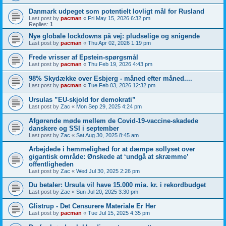
Danmark udpeget som potentielt lovligt mål for Rusland
Last post by
pacman
«
Fri May 15, 2026 6:32 pm
Replies:
1
Nye globale lockdowns på vej: pludselige og snigende
Last post by
pacman
«
Thu Apr 02, 2026 1:19 pm
Frede vrisser af Epstein-spørgsmål
Last post by
pacman
«
Thu Feb 19, 2026 4:43 pm
98% Skydække over Esbjerg - måned efter måned....
Last post by
pacman
«
Tue Feb 03, 2026 12:32 pm
Ursulas ”EU-skjold for demokrati”
Last post by
Zac
«
Mon Sep 29, 2025 4:24 pm
Afgørende møde mellem de Covid-19-vaccine-skadede
danskere og SSI i september
Last post by
Zac
«
Sat Aug 30, 2025 8:45 am
Arbejdede i hemmelighed for at dæmpe sollyset over
gigantisk område: Ønskede at ‘undgå at skræmme’
offentligheden
Last post by
Zac
«
Wed Jul 30, 2025 2:26 pm
Du betaler: Ursula vil have 15.000 mia. kr. i rekordbudget
Last post by
Zac
«
Sun Jul 20, 2025 3:30 pm
Glistrup - Det Censurere Materiale Er Her
Last post by
pacman
«
Tue Jul 15, 2025 4:35 pm