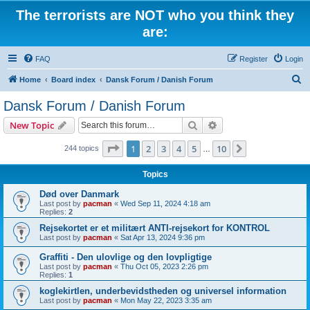
The terrorists are NOT who you think they
are:
FAQ
Register
Login
S
Home
Board index
Dansk Forum / Danish Forum
e
Dansk Forum / Danish Forum
a
Search
Advanced search
New Topic
r
c
Page
1
of
10
1
2
3
4
5
10
Next
244 topics
…
h
Topics
Død over Danmark
Last post by
pacman
«
Wed Sep 11, 2024 4:18 am
Replies:
2
Rejsekortet er et militært ANTI-rejsekort for KONTROL
Last post by
pacman
«
Sat Apr 13, 2024 9:36 pm
Graffiti - Den ulovlige og den lovpligtige
Last post by
pacman
«
Thu Oct 05, 2023 2:26 pm
Replies:
1
koglekirtlen, underbevidstheden og universel information
Last post by
pacman
«
Mon May 22, 2023 3:35 am