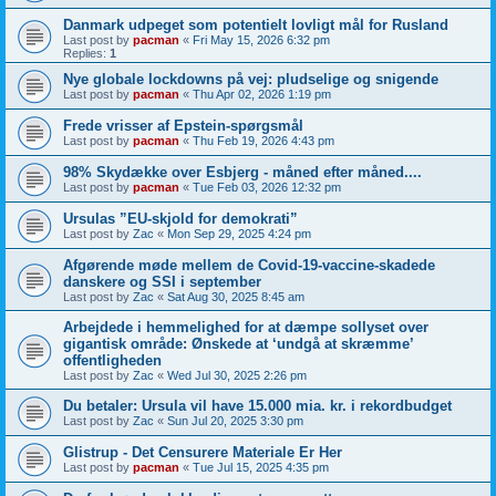
Danmark udpeget som potentielt lovligt mål for Rusland
Last post by
pacman
«
Fri May 15, 2026 6:32 pm
Replies:
1
Nye globale lockdowns på vej: pludselige og snigende
Last post by
pacman
«
Thu Apr 02, 2026 1:19 pm
Frede vrisser af Epstein-spørgsmål
Last post by
pacman
«
Thu Feb 19, 2026 4:43 pm
98% Skydække over Esbjerg - måned efter måned....
Last post by
pacman
«
Tue Feb 03, 2026 12:32 pm
Ursulas ”EU-skjold for demokrati”
Last post by
Zac
«
Mon Sep 29, 2025 4:24 pm
Afgørende møde mellem de Covid-19-vaccine-skadede
danskere og SSI i september
Last post by
Zac
«
Sat Aug 30, 2025 8:45 am
Arbejdede i hemmelighed for at dæmpe sollyset over
gigantisk område: Ønskede at ‘undgå at skræmme’
offentligheden
Last post by
Zac
«
Wed Jul 30, 2025 2:26 pm
Du betaler: Ursula vil have 15.000 mia. kr. i rekordbudget
Last post by
Zac
«
Sun Jul 20, 2025 3:30 pm
Glistrup - Det Censurere Materiale Er Her
Last post by
pacman
«
Tue Jul 15, 2025 4:35 pm