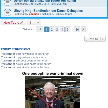
Derfor bør du slukke din router om natten
Last post by
Zac
«
Mon Jul 14, 2025 2:35 pm
Ulovlig Krig; Sandheden om Dansk Deltagelse
Last post by
pacman
«
Sat Jun 07, 2025 5:49 pm
New Topic
Page
1
of
10
1
2
3
4
5
10
Next
244 topics
…
Jump to
FORUM PERMISSIONS
You
cannot
post new topics in this forum
You
cannot
reply to topics in this forum
You
cannot
edit your posts in this forum
You
cannot
delete your posts in this forum
You
cannot
post attachments in this forum