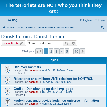
The terrorists are NOT who you think they
are:
FAQ
Register
Login
S
Home
Board index
Dansk Forum / Danish Forum
e
Dansk Forum / Danish Forum
a
Search
Advanced search
New Topic
r
c
Page
1
of
10
1
2
3
4
5
10
Next
244 topics
…
h
Topics
Død over Danmark
Last post by
pacman
«
Wed Sep 11, 2024 4:18 am
Replies:
2
Rejsekortet er et militært ANTI-rejsekort for KONTROL
Last post by
pacman
«
Sat Apr 13, 2024 9:36 pm
Graffiti - Den ulovlige og den lovpligtige
Last post by
pacman
«
Thu Oct 05, 2023 2:26 pm
Replies:
1
koglekirtlen, underbevidstheden og universel information
Last post by
pacman
«
Mon May 22, 2023 3:35 am