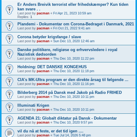
Er Anders Breivik terrorist eller frihedskæmper? Kun tiden
kan svare . .
Last post by
pacman
«
Fri Apr 21, 2023 10:59 am
Replies:
1
Plandemi - Dokumentar om Corona-Bedraget i Danmark, 2021
Last post by
pacman
«
Fri Oct 21, 2022 9:41 am
Corona betyder krigsfange / slave
Last post by
pacman
«
Sun Dec 13, 2020 12:46 am
Danske politikere, religiøse og erhvervsledere i royal
Nazistisk dødsorden
Last post by
pacman
«
Thu Dec 10, 2020 11:22 pm
Holdning: DET DANSKE KONGEHUS
Last post by
pacman
«
Thu Dec 10, 2020 11:18 pm
CIA's MK-Ultra program er den direkte årsag til følgende ...
Last post by
pacman
«
Thu Dec 10, 2020 11:16 pm
Bilderberg 2014 på Dansk med Jakob på Radio FRIHED
Last post by
pacman
«
Thu Dec 10, 2020 10:11 pm
Illuminati Krigen
Last post by
pacman
«
Thu Dec 10, 2020 10:11 pm
AGENDA 21: Globalt diktatur på Dansk - Dokumentar
Last post by
pacman
«
Thu Dec 10, 2020 9:57 pm
vil du nå at feste, er det tid igen ....
Last post by
pacman
«
Tue Jul 14, 2026 5:48 pm