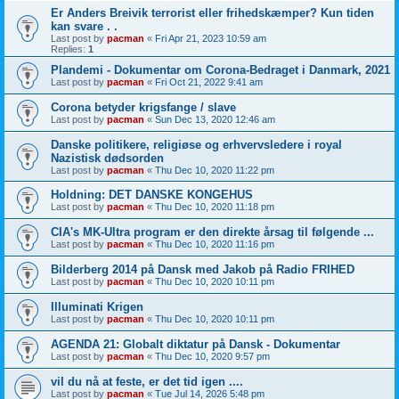
Er Anders Breivik terrorist eller frihedskæmper? Kun tiden
kan svare . .
Last post by
pacman
«
Fri Apr 21, 2023 10:59 am
Replies:
1
Plandemi - Dokumentar om Corona-Bedraget i Danmark, 2021
Last post by
pacman
«
Fri Oct 21, 2022 9:41 am
Corona betyder krigsfange / slave
Last post by
pacman
«
Sun Dec 13, 2020 12:46 am
Danske politikere, religiøse og erhvervsledere i royal
Nazistisk dødsorden
Last post by
pacman
«
Thu Dec 10, 2020 11:22 pm
Holdning: DET DANSKE KONGEHUS
Last post by
pacman
«
Thu Dec 10, 2020 11:18 pm
CIA's MK-Ultra program er den direkte årsag til følgende ...
Last post by
pacman
«
Thu Dec 10, 2020 11:16 pm
Bilderberg 2014 på Dansk med Jakob på Radio FRIHED
Last post by
pacman
«
Thu Dec 10, 2020 10:11 pm
Illuminati Krigen
Last post by
pacman
«
Thu Dec 10, 2020 10:11 pm
AGENDA 21: Globalt diktatur på Dansk - Dokumentar
Last post by
pacman
«
Thu Dec 10, 2020 9:57 pm
vil du nå at feste, er det tid igen ....
Last post by
pacman
«
Tue Jul 14, 2026 5:48 pm