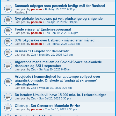
Danmark udpeget som potentielt lovligt mål for Rusland
Last post by
pacman
«
Fri May 15, 2026 6:32 pm
Replies:
1
Nye globale lockdowns på vej: pludselige og snigende
Last post by
pacman
«
Thu Apr 02, 2026 1:19 pm
Frede vrisser af Epstein-spørgsmål
Last post by
pacman
«
Thu Feb 19, 2026 4:43 pm
98% Skydække over Esbjerg - måned efter måned....
Last post by
pacman
«
Tue Feb 03, 2026 12:32 pm
Ursulas ”EU-skjold for demokrati”
Last post by
Zac
«
Mon Sep 29, 2025 4:24 pm
Afgørende møde mellem de Covid-19-vaccine-skadede
danskere og SSI i september
Last post by
Zac
«
Sat Aug 30, 2025 8:45 am
Arbejdede i hemmelighed for at dæmpe sollyset over
gigantisk område: Ønskede at ‘undgå at skræmme’
offentligheden
Last post by
Zac
«
Wed Jul 30, 2025 2:26 pm
Du betaler: Ursula vil have 15.000 mia. kr. i rekordbudget
Last post by
Zac
«
Sun Jul 20, 2025 3:30 pm
Glistrup - Det Censurere Materiale Er Her
Last post by
pacman
«
Tue Jul 15, 2025 4:35 pm