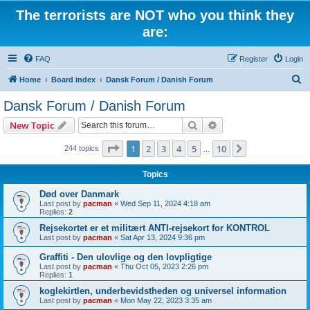
The terrorists are NOT who you think they
are:
FAQ
Register
Login
S
Home
Board index
Dansk Forum / Danish Forum
e
Dansk Forum / Danish Forum
a
Search
Advanced search
New Topic
r
c
Page
1
of
10
1
2
3
4
5
10
Next
244 topics
…
h
Topics
Død over Danmark
Last post by
pacman
«
Wed Sep 11, 2024 4:18 am
Replies:
2
Rejsekortet er et militært ANTI-rejsekort for KONTROL
Last post by
pacman
«
Sat Apr 13, 2024 9:36 pm
Graffiti - Den ulovlige og den lovpligtige
Last post by
pacman
«
Thu Oct 05, 2023 2:26 pm
Replies:
1
koglekirtlen, underbevidstheden og universel information
Last post by
pacman
«
Mon May 22, 2023 3:35 am