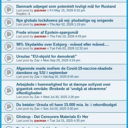
Danmark udpeget som potentielt lovligt mål for Rusland
Last post by
pacman
«
Fri May 15, 2026 6:32 pm
Replies:
1
Nye globale lockdowns på vej: pludselige og snigende
Last post by
pacman
«
Thu Apr 02, 2026 1:19 pm
Frede vrisser af Epstein-spørgsmål
Last post by
pacman
«
Thu Feb 19, 2026 4:43 pm
98% Skydække over Esbjerg - måned efter måned....
Last post by
pacman
«
Tue Feb 03, 2026 12:32 pm
Ursulas ”EU-skjold for demokrati”
Last post by
Zac
«
Mon Sep 29, 2025 4:24 pm
Afgørende møde mellem de Covid-19-vaccine-skadede
danskere og SSI i september
Last post by
Zac
«
Sat Aug 30, 2025 8:45 am
Arbejdede i hemmelighed for at dæmpe sollyset over
gigantisk område: Ønskede at ‘undgå at skræmme’
offentligheden
Last post by
Zac
«
Wed Jul 30, 2025 2:26 pm
Du betaler: Ursula vil have 15.000 mia. kr. i rekordbudget
Last post by
Zac
«
Sun Jul 20, 2025 3:30 pm
Glistrup - Det Censurere Materiale Er Her
Last post by
pacman
«
Tue Jul 15, 2025 4:35 pm