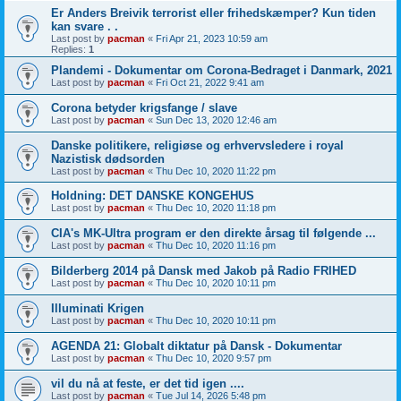
Er Anders Breivik terrorist eller frihedskæmper? Kun tiden
kan svare . .
Last post by
pacman
«
Fri Apr 21, 2023 10:59 am
Replies:
1
Plandemi - Dokumentar om Corona-Bedraget i Danmark, 2021
Last post by
pacman
«
Fri Oct 21, 2022 9:41 am
Corona betyder krigsfange / slave
Last post by
pacman
«
Sun Dec 13, 2020 12:46 am
Danske politikere, religiøse og erhvervsledere i royal
Nazistisk dødsorden
Last post by
pacman
«
Thu Dec 10, 2020 11:22 pm
Holdning: DET DANSKE KONGEHUS
Last post by
pacman
«
Thu Dec 10, 2020 11:18 pm
CIA's MK-Ultra program er den direkte årsag til følgende ...
Last post by
pacman
«
Thu Dec 10, 2020 11:16 pm
Bilderberg 2014 på Dansk med Jakob på Radio FRIHED
Last post by
pacman
«
Thu Dec 10, 2020 10:11 pm
Illuminati Krigen
Last post by
pacman
«
Thu Dec 10, 2020 10:11 pm
AGENDA 21: Globalt diktatur på Dansk - Dokumentar
Last post by
pacman
«
Thu Dec 10, 2020 9:57 pm
vil du nå at feste, er det tid igen ....
Last post by
pacman
«
Tue Jul 14, 2026 5:48 pm