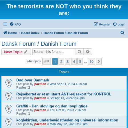
The terrorists are NOT who you think they
are:
FAQ
Register
Login
S
Home
Board index
Dansk Forum / Danish Forum
e
Dansk Forum / Danish Forum
a
Search
Advanced search
New Topic
r
c
Page
1
of
10
1
2
3
4
5
10
Next
244 topics
…
h
Topics
Død over Danmark
Last post by
pacman
«
Wed Sep 11, 2024 4:18 am
Replies:
2
Rejsekortet er et militært ANTI-rejsekort for KONTROL
Last post by
pacman
«
Sat Apr 13, 2024 9:36 pm
Graffiti - Den ulovlige og den lovpligtige
Last post by
pacman
«
Thu Oct 05, 2023 2:26 pm
Replies:
1
koglekirtlen, underbevidstheden og universel information
Last post by
pacman
«
Mon May 22, 2023 3:35 am