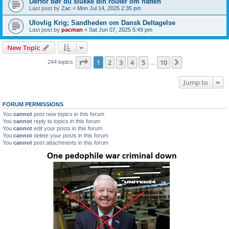
Derfor bør du slukke din router om natten
Last post by
Zac
«
Mon Jul 14, 2025 2:35 pm
Ulovlig Krig; Sandheden om Dansk Deltagelse
Last post by
pacman
«
Sat Jun 07, 2025 5:49 pm
New Topic
Page
1
of
10
1
2
3
4
5
10
Next
244 topics
…
Jump to
FORUM PERMISSIONS
You
cannot
post new topics in this forum
You
cannot
reply to topics in this forum
You
cannot
edit your posts in this forum
You
cannot
delete your posts in this forum
You
cannot
post attachments in this forum