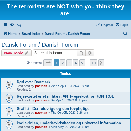
The terrorists are NOT who you think they
are:
FAQ
Register
Login
S
Home
Board index
Dansk Forum / Danish Forum
e
Dansk Forum / Danish Forum
a
Search
Advanced search
New Topic
r
c
Page
1
of
10
1
2
3
4
5
10
Next
244 topics
…
h
Topics
Død over Danmark
Last post by
pacman
«
Wed Sep 11, 2024 4:18 am
Replies:
2
Rejsekortet er et militært ANTI-rejsekort for KONTROL
Last post by
pacman
«
Sat Apr 13, 2024 9:36 pm
Graffiti - Den ulovlige og den lovpligtige
Last post by
pacman
«
Thu Oct 05, 2023 2:26 pm
Replies:
1
koglekirtlen, underbevidstheden og universel information
Last post by
pacman
«
Mon May 22, 2023 3:35 am