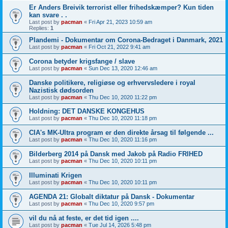
Er Anders Breivik terrorist eller frihedskæmper? Kun tiden
kan svare . .
Last post by
pacman
«
Fri Apr 21, 2023 10:59 am
Replies:
1
Plandemi - Dokumentar om Corona-Bedraget i Danmark, 2021
Last post by
pacman
«
Fri Oct 21, 2022 9:41 am
Corona betyder krigsfange / slave
Last post by
pacman
«
Sun Dec 13, 2020 12:46 am
Danske politikere, religiøse og erhvervsledere i royal
Nazistisk dødsorden
Last post by
pacman
«
Thu Dec 10, 2020 11:22 pm
Holdning: DET DANSKE KONGEHUS
Last post by
pacman
«
Thu Dec 10, 2020 11:18 pm
CIA's MK-Ultra program er den direkte årsag til følgende ...
Last post by
pacman
«
Thu Dec 10, 2020 11:16 pm
Bilderberg 2014 på Dansk med Jakob på Radio FRIHED
Last post by
pacman
«
Thu Dec 10, 2020 10:11 pm
Illuminati Krigen
Last post by
pacman
«
Thu Dec 10, 2020 10:11 pm
AGENDA 21: Globalt diktatur på Dansk - Dokumentar
Last post by
pacman
«
Thu Dec 10, 2020 9:57 pm
vil du nå at feste, er det tid igen ....
Last post by
pacman
«
Tue Jul 14, 2026 5:48 pm