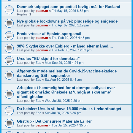
Danmark udpeget som potentielt lovligt mål for Rusland
Last post by
pacman
«
Fri May 15, 2026 6:32 pm
Replies:
1
Nye globale lockdowns på vej: pludselige og snigende
Last post by
pacman
«
Thu Apr 02, 2026 1:19 pm
Frede vrisser af Epstein-spørgsmål
Last post by
pacman
«
Thu Feb 19, 2026 4:43 pm
98% Skydække over Esbjerg - måned efter måned....
Last post by
pacman
«
Tue Feb 03, 2026 12:32 pm
Ursulas ”EU-skjold for demokrati”
Last post by
Zac
«
Mon Sep 29, 2025 4:24 pm
Afgørende møde mellem de Covid-19-vaccine-skadede
danskere og SSI i september
Last post by
Zac
«
Sat Aug 30, 2025 8:45 am
Arbejdede i hemmelighed for at dæmpe sollyset over
gigantisk område: Ønskede at ‘undgå at skræmme’
offentligheden
Last post by
Zac
«
Wed Jul 30, 2025 2:26 pm
Du betaler: Ursula vil have 15.000 mia. kr. i rekordbudget
Last post by
Zac
«
Sun Jul 20, 2025 3:30 pm
Glistrup - Det Censurere Materiale Er Her
Last post by
pacman
«
Tue Jul 15, 2025 4:35 pm