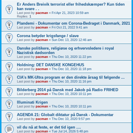
Er Anders Breivik terrorist eller frihedskæmper? Kun tiden
kan svare . .
Last post by
pacman
«
Fri Apr 21, 2023 10:59 am
Replies:
1
Plandemi - Dokumentar om Corona-Bedraget i Danmark, 2021
Last post by
pacman
«
Fri Oct 21, 2022 9:41 am
Corona betyder krigsfange / slave
Last post by
pacman
«
Sun Dec 13, 2020 12:46 am
Danske politikere, religiøse og erhvervsledere i royal
Nazistisk dødsorden
Last post by
pacman
«
Thu Dec 10, 2020 11:22 pm
Holdning: DET DANSKE KONGEHUS
Last post by
pacman
«
Thu Dec 10, 2020 11:18 pm
CIA's MK-Ultra program er den direkte årsag til følgende ...
Last post by
pacman
«
Thu Dec 10, 2020 11:16 pm
Bilderberg 2014 på Dansk med Jakob på Radio FRIHED
Last post by
pacman
«
Thu Dec 10, 2020 10:11 pm
Illuminati Krigen
Last post by
pacman
«
Thu Dec 10, 2020 10:11 pm
AGENDA 21: Globalt diktatur på Dansk - Dokumentar
Last post by
pacman
«
Thu Dec 10, 2020 9:57 pm
vil du nå at feste, er det tid igen ....
Last post by
pacman
«
Tue Jul 14, 2026 5:48 pm