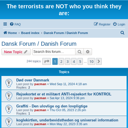
The terrorists are NOT who you think they
are:
FAQ
Register
Login
S
Home
Board index
Dansk Forum / Danish Forum
e
Dansk Forum / Danish Forum
a
Search
Advanced search
New Topic
r
c
Page
1
of
10
1
2
3
4
5
10
Next
244 topics
…
h
Topics
Død over Danmark
Last post by
pacman
«
Wed Sep 11, 2024 4:18 am
Replies:
2
Rejsekortet er et militært ANTI-rejsekort for KONTROL
Last post by
pacman
«
Sat Apr 13, 2024 9:36 pm
Graffiti - Den ulovlige og den lovpligtige
Last post by
pacman
«
Thu Oct 05, 2023 2:26 pm
Replies:
1
koglekirtlen, underbevidstheden og universel information
Last post by
pacman
«
Mon May 22, 2023 3:35 am