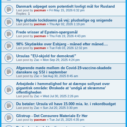
Danmark udpeget som potentielt lovligt mål for Rusland
Last post by
pacman
«
Fri May 15, 2026 6:32 pm
Replies:
1
Nye globale lockdowns på vej: pludselige og snigende
Last post by
pacman
«
Thu Apr 02, 2026 1:19 pm
Frede vrisser af Epstein-spørgsmål
Last post by
pacman
«
Thu Feb 19, 2026 4:43 pm
98% Skydække over Esbjerg - måned efter måned....
Last post by
pacman
«
Tue Feb 03, 2026 12:32 pm
Ursulas ”EU-skjold for demokrati”
Last post by
Zac
«
Mon Sep 29, 2025 4:24 pm
Afgørende møde mellem de Covid-19-vaccine-skadede
danskere og SSI i september
Last post by
Zac
«
Sat Aug 30, 2025 8:45 am
Arbejdede i hemmelighed for at dæmpe sollyset over
gigantisk område: Ønskede at ‘undgå at skræmme’
offentligheden
Last post by
Zac
«
Wed Jul 30, 2025 2:26 pm
Du betaler: Ursula vil have 15.000 mia. kr. i rekordbudget
Last post by
Zac
«
Sun Jul 20, 2025 3:30 pm
Glistrup - Det Censurere Materiale Er Her
Last post by
pacman
«
Tue Jul 15, 2025 4:35 pm