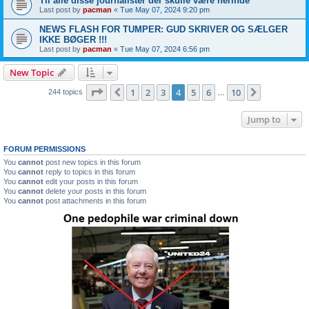
Til alle disse journalister der skulle være herinde
Last post by
pacman
«
Tue May 07, 2024 9:20 pm
NEWS FLASH FOR TUMPER: GUD SKRIVER OG SÆLGER
IKKE BØGER !!!
Last post by
pacman
«
Tue May 07, 2024 6:56 pm
New Topic
Page
4
of
10
1
2
3
4
5
6
10
Previous
Next
244 topics
…
Jump to
FORUM PERMISSIONS
You
cannot
post new topics in this forum
You
cannot
reply to topics in this forum
You
cannot
edit your posts in this forum
You
cannot
delete your posts in this forum
You
cannot
post attachments in this forum