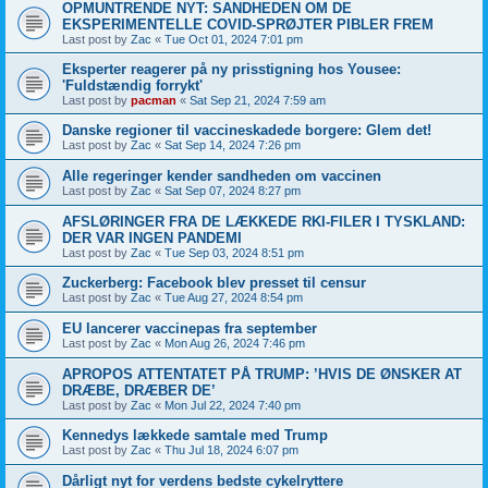
OPMUNTRENDE NYT: SANDHEDEN OM DE
EKSPERIMENTELLE COVID-SPRØJTER PIBLER FREM
Last post by
Zac
«
Tue Oct 01, 2024 7:01 pm
Eksperter reagerer på ny prisstigning hos Yousee:
'Fuldstændig forrykt'
Last post by
pacman
«
Sat Sep 21, 2024 7:59 am
Danske regioner til vaccineskadede borgere: Glem det!
Last post by
Zac
«
Sat Sep 14, 2024 7:26 pm
Alle regeringer kender sandheden om vaccinen
Last post by
Zac
«
Sat Sep 07, 2024 8:27 pm
AFSLØRINGER FRA DE LÆKKEDE RKI-FILER I TYSKLAND:
DER VAR INGEN PANDEMI
Last post by
Zac
«
Tue Sep 03, 2024 8:51 pm
Zuckerberg: Facebook blev presset til censur
Last post by
Zac
«
Tue Aug 27, 2024 8:54 pm
EU lancerer vaccinepas fra september
Last post by
Zac
«
Mon Aug 26, 2024 7:46 pm
APROPOS ATTENTATET PÅ TRUMP: ’HVIS DE ØNSKER AT
DRÆBE, DRÆBER DE’
Last post by
Zac
«
Mon Jul 22, 2024 7:40 pm
Kennedys lækkede samtale med Trump
Last post by
Zac
«
Thu Jul 18, 2024 6:07 pm
Dårligt nyt for verdens bedste cykelryttere