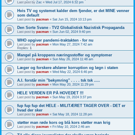
Last post by
Zac
«
Wed Jul 17, 2024 6:32 pm
Hvis TV og systemet kalder dem fjender, er det MINE venner
som default
Last post by
pacman
«
Sat Jun 15, 2024 10:13 pm
Den Sorte Svane - TV2 Globalistisk Nazistisk Propaganda
Last post by
pacman
«
Sun Jun 02, 2024 9:40 pm
WHO opgiver pandemi-traktakten - for nu
Last post by
pacman
«
Mon May 27, 2024 7:42 am
Replies:
1
Mangel på kroppens næringsstoffer og symptomer
Last post by
pacman
«
Sun May 26, 2024 11:48 am
Læger og forskere afslører korruption og løgn i staten
Last post by
pacman
«
Wed May 22, 2024 6:46 pm
A.I. forstår min "bekymring" . . . . tsk tsk .....
Last post by
pacman
«
Mon May 20, 2024 11:29 pm
HELE VERDEN ER PÅ HOVEDET !!!
Last post by
pacman
«
Sun May 19, 2024 3:37 pm
fup fup fup det HELE - MILITÆRET TAGER OVER - DET er
hvad der sker
Last post by
pacman
«
Sat May 18, 2024 11:28 pm
støtter man røde kors og blå kors støtter man krig
Last post by
pacman
«
Fri May 10, 2024 2:46 am