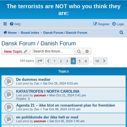
The terrorists are NOT who you think they
are:
FAQ
Register
Login
S
Home
Board index
Dansk Forum / Danish Forum
e
Dansk Forum / Danish Forum
a
Search
Advanced search
New Topic
r
c
Page
4
of
10
1
2
3
4
5
6
10
Previous
Next
244 topics
…
h
Topics
De dummes medier
Last post by
Zac
«
Sat Oct 26, 2024 9:03 pm
KATASTROFEN I NORTH CAROLINA
Last post by
pacman
«
Mon Oct 21, 2024 3:41 pm
Replies:
1
Agenda 21 – ikke blot en romantiseret plan for fremtiden
Last post by
Zac
«
Tue Oct 08, 2024 10:01 pm
en politikvinde der ikke helt er med
Last post by
pacman
«
Sat Oct 05, 2024 7:40 am