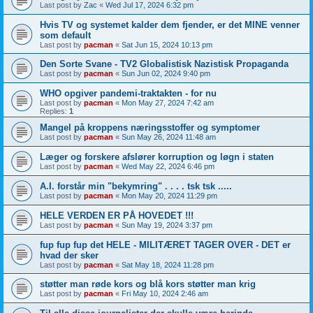
Last post by
Zac
«
Wed Jul 17, 2024 6:32 pm
Hvis TV og systemet kalder dem fjender, er det MINE venner
som default
Last post by
pacman
«
Sat Jun 15, 2024 10:13 pm
Den Sorte Svane - TV2 Globalistisk Nazistisk Propaganda
Last post by
pacman
«
Sun Jun 02, 2024 9:40 pm
WHO opgiver pandemi-traktakten - for nu
Last post by
pacman
«
Mon May 27, 2024 7:42 am
Replies:
1
Mangel på kroppens næringsstoffer og symptomer
Last post by
pacman
«
Sun May 26, 2024 11:48 am
Læger og forskere afslører korruption og løgn i staten
Last post by
pacman
«
Wed May 22, 2024 6:46 pm
A.I. forstår min "bekymring" . . . . tsk tsk .....
Last post by
pacman
«
Mon May 20, 2024 11:29 pm
HELE VERDEN ER PÅ HOVEDET !!!
Last post by
pacman
«
Sun May 19, 2024 3:37 pm
fup fup fup det HELE - MILITÆRET TAGER OVER - DET er
hvad der sker
Last post by
pacman
«
Sat May 18, 2024 11:28 pm
støtter man røde kors og blå kors støtter man krig
Last post by
pacman
«
Fri May 10, 2024 2:46 am