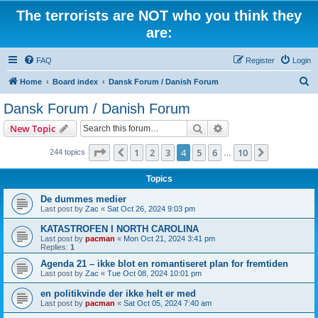
The terrorists are NOT who you think they
are:
FAQ
Register
Login
S
Home
Board index
Dansk Forum / Danish Forum
e
Dansk Forum / Danish Forum
a
Search
Advanced search
New Topic
r
c
Page
4
of
10
1
2
3
4
5
6
10
Previous
Next
244 topics
…
h
Topics
De dummes medier
Last post by
Zac
«
Sat Oct 26, 2024 9:03 pm
KATASTROFEN I NORTH CAROLINA
Last post by
pacman
«
Mon Oct 21, 2024 3:41 pm
Replies:
1
Agenda 21 – ikke blot en romantiseret plan for fremtiden
Last post by
Zac
«
Tue Oct 08, 2024 10:01 pm
en politikvinde der ikke helt er med
Last post by
pacman
«
Sat Oct 05, 2024 7:40 am