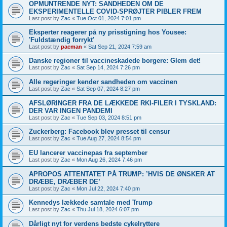
OPMUNTRENDE NYT: SANDHEDEN OM DE
EKSPERIMENTELLE COVID-SPRØJTER PIBLER FREM
Last post by
Zac
«
Tue Oct 01, 2024 7:01 pm
Eksperter reagerer på ny prisstigning hos Yousee:
'Fuldstændig forrykt'
Last post by
pacman
«
Sat Sep 21, 2024 7:59 am
Danske regioner til vaccineskadede borgere: Glem det!
Last post by
Zac
«
Sat Sep 14, 2024 7:26 pm
Alle regeringer kender sandheden om vaccinen
Last post by
Zac
«
Sat Sep 07, 2024 8:27 pm
AFSLØRINGER FRA DE LÆKKEDE RKI-FILER I TYSKLAND:
DER VAR INGEN PANDEMI
Last post by
Zac
«
Tue Sep 03, 2024 8:51 pm
Zuckerberg: Facebook blev presset til censur
Last post by
Zac
«
Tue Aug 27, 2024 8:54 pm
EU lancerer vaccinepas fra september
Last post by
Zac
«
Mon Aug 26, 2024 7:46 pm
APROPOS ATTENTATET PÅ TRUMP: ’HVIS DE ØNSKER AT
DRÆBE, DRÆBER DE’
Last post by
Zac
«
Mon Jul 22, 2024 7:40 pm
Kennedys lækkede samtale med Trump
Last post by
Zac
«
Thu Jul 18, 2024 6:07 pm
Dårligt nyt for verdens bedste cykelryttere