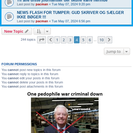
Til alle disse journalister der skulle være herinde
Last post by
pacman
«
Tue May 07, 2024 9:20 pm
NEWS FLASH FOR TUMPER: GUD SKRIVER OG SÆLGER
IKKE BØGER !!!
Last post by
pacman
«
Tue May 07, 2024 6:56 pm
New Topic
Page
4
of
10
1
2
3
4
5
6
10
Previous
Next
244 topics
…
Jump to
FORUM PERMISSIONS
You
cannot
post new topics in this forum
You
cannot
reply to topics in this forum
You
cannot
edit your posts in this forum
You
cannot
delete your posts in this forum
You
cannot
post attachments in this forum