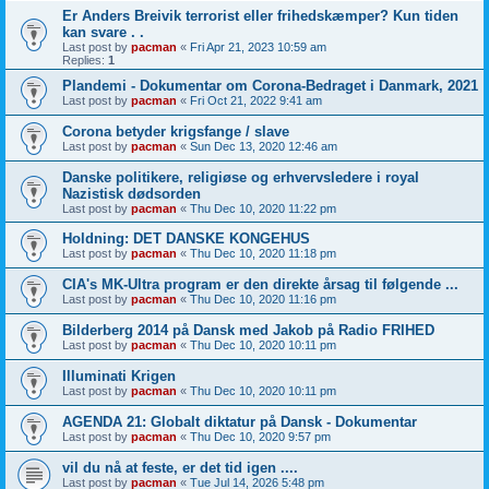
Er Anders Breivik terrorist eller frihedskæmper? Kun tiden
kan svare . .
Last post by
pacman
«
Fri Apr 21, 2023 10:59 am
Replies:
1
Plandemi - Dokumentar om Corona-Bedraget i Danmark, 2021
Last post by
pacman
«
Fri Oct 21, 2022 9:41 am
Corona betyder krigsfange / slave
Last post by
pacman
«
Sun Dec 13, 2020 12:46 am
Danske politikere, religiøse og erhvervsledere i royal
Nazistisk dødsorden
Last post by
pacman
«
Thu Dec 10, 2020 11:22 pm
Holdning: DET DANSKE KONGEHUS
Last post by
pacman
«
Thu Dec 10, 2020 11:18 pm
CIA's MK-Ultra program er den direkte årsag til følgende ...
Last post by
pacman
«
Thu Dec 10, 2020 11:16 pm
Bilderberg 2014 på Dansk med Jakob på Radio FRIHED
Last post by
pacman
«
Thu Dec 10, 2020 10:11 pm
Illuminati Krigen
Last post by
pacman
«
Thu Dec 10, 2020 10:11 pm
AGENDA 21: Globalt diktatur på Dansk - Dokumentar
Last post by
pacman
«
Thu Dec 10, 2020 9:57 pm
vil du nå at feste, er det tid igen ....
Last post by
pacman
«
Tue Jul 14, 2026 5:48 pm