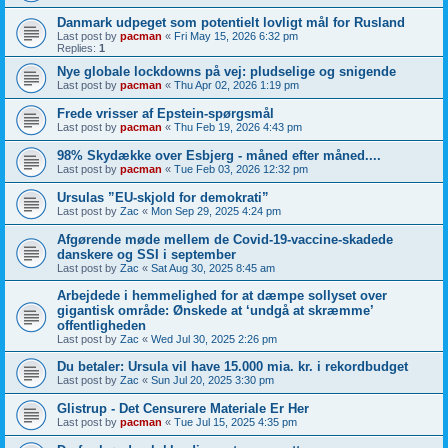
Danmark udpeget som potentielt lovligt mål for Rusland
Last post by
pacman
«
Fri May 15, 2026 6:32 pm
Replies:
1
Nye globale lockdowns på vej: pludselige og snigende
Last post by
pacman
«
Thu Apr 02, 2026 1:19 pm
Frede vrisser af Epstein-spørgsmål
Last post by
pacman
«
Thu Feb 19, 2026 4:43 pm
98% Skydække over Esbjerg - måned efter måned....
Last post by
pacman
«
Tue Feb 03, 2026 12:32 pm
Ursulas ”EU-skjold for demokrati”
Last post by
Zac
«
Mon Sep 29, 2025 4:24 pm
Afgørende møde mellem de Covid-19-vaccine-skadede
danskere og SSI i september
Last post by
Zac
«
Sat Aug 30, 2025 8:45 am
Arbejdede i hemmelighed for at dæmpe sollyset over
gigantisk område: Ønskede at ‘undgå at skræmme’
offentligheden
Last post by
Zac
«
Wed Jul 30, 2025 2:26 pm
Du betaler: Ursula vil have 15.000 mia. kr. i rekordbudget
Last post by
Zac
«
Sun Jul 20, 2025 3:30 pm
Glistrup - Det Censurere Materiale Er Her
Last post by
pacman
«
Tue Jul 15, 2025 4:35 pm