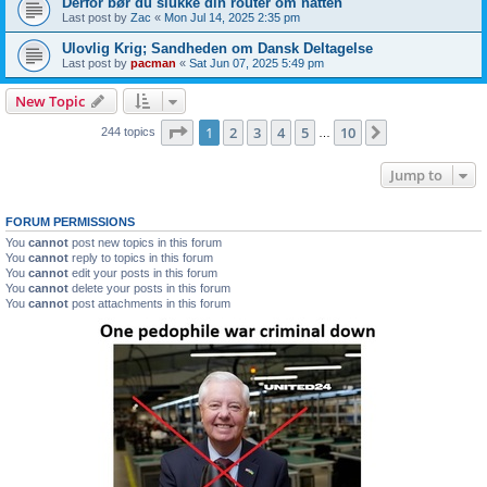
Derfor bør du slukke din router om natten
Last post by
Zac
«
Mon Jul 14, 2025 2:35 pm
Ulovlig Krig; Sandheden om Dansk Deltagelse
Last post by
pacman
«
Sat Jun 07, 2025 5:49 pm
New Topic
Page
1
of
10
1
2
3
4
5
10
Next
244 topics
…
Jump to
FORUM PERMISSIONS
You
cannot
post new topics in this forum
You
cannot
reply to topics in this forum
You
cannot
edit your posts in this forum
You
cannot
delete your posts in this forum
You
cannot
post attachments in this forum