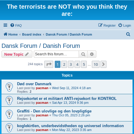
The terrorists are NOT who you think they
are:
FAQ
Register
Login
S
Home
Board index
Dansk Forum / Danish Forum
e
Dansk Forum / Danish Forum
a
Search
Advanced search
New Topic
r
c
Page
1
of
10
1
2
3
4
5
10
Next
244 topics
…
h
Topics
Død over Danmark
Last post by
pacman
«
Wed Sep 11, 2024 4:18 am
Replies:
2
Rejsekortet er et militært ANTI-rejsekort for KONTROL
Last post by
pacman
«
Sat Apr 13, 2024 9:36 pm
Graffiti - Den ulovlige og den lovpligtige
Last post by
pacman
«
Thu Oct 05, 2023 2:26 pm
Replies:
1
koglekirtlen, underbevidstheden og universel information
Last post by
pacman
«
Mon May 22, 2023 3:35 am