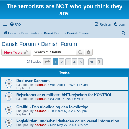
The terrorists are NOT who you think they
are:
FAQ
Register
Login
S
Home
Board index
Dansk Forum / Danish Forum
e
Dansk Forum / Danish Forum
a
Search
Advanced search
New Topic
r
c
Page
1
of
10
1
2
3
4
5
10
Next
244 topics
…
h
Topics
Død over Danmark
Last post by
pacman
«
Wed Sep 11, 2024 4:18 am
Replies:
2
Rejsekortet er et militært ANTI-rejsekort for KONTROL
Last post by
pacman
«
Sat Apr 13, 2024 9:36 pm
Graffiti - Den ulovlige og den lovpligtige
Last post by
pacman
«
Thu Oct 05, 2023 2:26 pm
Replies:
1
koglekirtlen, underbevidstheden og universel information
Last post by
pacman
«
Mon May 22, 2023 3:35 am