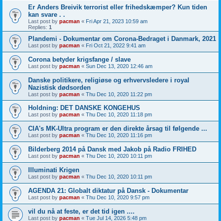
Er Anders Breivik terrorist eller frihedskæmper? Kun tiden
kan svare . .
Last post by
pacman
«
Fri Apr 21, 2023 10:59 am
Replies:
1
Plandemi - Dokumentar om Corona-Bedraget i Danmark, 2021
Last post by
pacman
«
Fri Oct 21, 2022 9:41 am
Corona betyder krigsfange / slave
Last post by
pacman
«
Sun Dec 13, 2020 12:46 am
Danske politikere, religiøse og erhvervsledere i royal
Nazistisk dødsorden
Last post by
pacman
«
Thu Dec 10, 2020 11:22 pm
Holdning: DET DANSKE KONGEHUS
Last post by
pacman
«
Thu Dec 10, 2020 11:18 pm
CIA's MK-Ultra program er den direkte årsag til følgende ...
Last post by
pacman
«
Thu Dec 10, 2020 11:16 pm
Bilderberg 2014 på Dansk med Jakob på Radio FRIHED
Last post by
pacman
«
Thu Dec 10, 2020 10:11 pm
Illuminati Krigen
Last post by
pacman
«
Thu Dec 10, 2020 10:11 pm
AGENDA 21: Globalt diktatur på Dansk - Dokumentar
Last post by
pacman
«
Thu Dec 10, 2020 9:57 pm
vil du nå at feste, er det tid igen ....
Last post by
pacman
«
Tue Jul 14, 2026 5:48 pm