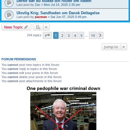
Derfor bør du slukke din router om natten
Last post by
Zac
«
Mon Jul 14, 2025 2:35 pm
Ulovlig Krig; Sandheden om Dansk Deltagelse
Last post by
pacman
«
Sat Jun 07, 2025 5:49 pm
New Topic
Page
1
of
10
1
2
3
4
5
10
Next
244 topics
…
Jump to
FORUM PERMISSIONS
You
cannot
post new topics in this forum
You
cannot
reply to topics in this forum
You
cannot
edit your posts in this forum
You
cannot
delete your posts in this forum
You
cannot
post attachments in this forum