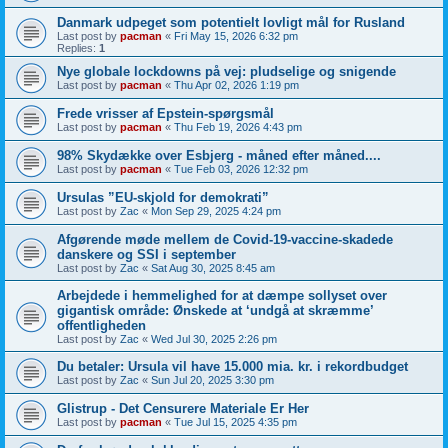
Danmark udpeget som potentielt lovligt mål for Rusland
Last post by
pacman
«
Fri May 15, 2026 6:32 pm
Replies:
1
Nye globale lockdowns på vej: pludselige og snigende
Last post by
pacman
«
Thu Apr 02, 2026 1:19 pm
Frede vrisser af Epstein-spørgsmål
Last post by
pacman
«
Thu Feb 19, 2026 4:43 pm
98% Skydække over Esbjerg - måned efter måned....
Last post by
pacman
«
Tue Feb 03, 2026 12:32 pm
Ursulas ”EU-skjold for demokrati”
Last post by
Zac
«
Mon Sep 29, 2025 4:24 pm
Afgørende møde mellem de Covid-19-vaccine-skadede
danskere og SSI i september
Last post by
Zac
«
Sat Aug 30, 2025 8:45 am
Arbejdede i hemmelighed for at dæmpe sollyset over
gigantisk område: Ønskede at ‘undgå at skræmme’
offentligheden
Last post by
Zac
«
Wed Jul 30, 2025 2:26 pm
Du betaler: Ursula vil have 15.000 mia. kr. i rekordbudget
Last post by
Zac
«
Sun Jul 20, 2025 3:30 pm
Glistrup - Det Censurere Materiale Er Her
Last post by
pacman
«
Tue Jul 15, 2025 4:35 pm