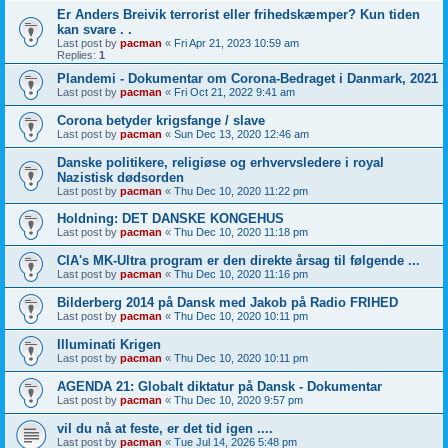
Er Anders Breivik terrorist eller frihedskæmper? Kun tiden
kan svare . .
Last post by
pacman
«
Fri Apr 21, 2023 10:59 am
Replies:
1
Plandemi - Dokumentar om Corona-Bedraget i Danmark, 2021
Last post by
pacman
«
Fri Oct 21, 2022 9:41 am
Corona betyder krigsfange / slave
Last post by
pacman
«
Sun Dec 13, 2020 12:46 am
Danske politikere, religiøse og erhvervsledere i royal
Nazistisk dødsorden
Last post by
pacman
«
Thu Dec 10, 2020 11:22 pm
Holdning: DET DANSKE KONGEHUS
Last post by
pacman
«
Thu Dec 10, 2020 11:18 pm
CIA's MK-Ultra program er den direkte årsag til følgende ...
Last post by
pacman
«
Thu Dec 10, 2020 11:16 pm
Bilderberg 2014 på Dansk med Jakob på Radio FRIHED
Last post by
pacman
«
Thu Dec 10, 2020 10:11 pm
Illuminati Krigen
Last post by
pacman
«
Thu Dec 10, 2020 10:11 pm
AGENDA 21: Globalt diktatur på Dansk - Dokumentar
Last post by
pacman
«
Thu Dec 10, 2020 9:57 pm
vil du nå at feste, er det tid igen ....
Last post by
pacman
«
Tue Jul 14, 2026 5:48 pm