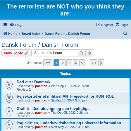
The terrorists are NOT who you think they
are:
FAQ
Register
Login
S
Home
Board index
Dansk Forum / Danish Forum
e
Dansk Forum / Danish Forum
a
Search
Advanced search
New Topic
r
c
Page
1
of
10
1
2
3
4
5
10
Next
244 topics
…
h
Topics
Død over Danmark
Last post by
pacman
«
Wed Sep 11, 2024 4:18 am
Replies:
2
Rejsekortet er et militært ANTI-rejsekort for KONTROL
Last post by
pacman
«
Sat Apr 13, 2024 9:36 pm
Graffiti - Den ulovlige og den lovpligtige
Last post by
pacman
«
Thu Oct 05, 2023 2:26 pm
Replies:
1
koglekirtlen, underbevidstheden og universel information
Last post by
pacman
«
Mon May 22, 2023 3:35 am