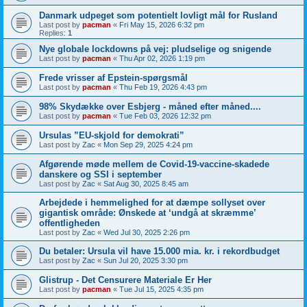
Danmark udpeget som potentielt lovligt mål for Rusland
Last post by
pacman
«
Fri May 15, 2026 6:32 pm
Replies:
1
Nye globale lockdowns på vej: pludselige og snigende
Last post by
pacman
«
Thu Apr 02, 2026 1:19 pm
Frede vrisser af Epstein-spørgsmål
Last post by
pacman
«
Thu Feb 19, 2026 4:43 pm
98% Skydække over Esbjerg - måned efter måned....
Last post by
pacman
«
Tue Feb 03, 2026 12:32 pm
Ursulas ”EU-skjold for demokrati”
Last post by
Zac
«
Mon Sep 29, 2025 4:24 pm
Afgørende møde mellem de Covid-19-vaccine-skadede
danskere og SSI i september
Last post by
Zac
«
Sat Aug 30, 2025 8:45 am
Arbejdede i hemmelighed for at dæmpe sollyset over
gigantisk område: Ønskede at ‘undgå at skræmme’
offentligheden
Last post by
Zac
«
Wed Jul 30, 2025 2:26 pm
Du betaler: Ursula vil have 15.000 mia. kr. i rekordbudget
Last post by
Zac
«
Sun Jul 20, 2025 3:30 pm
Glistrup - Det Censurere Materiale Er Her
Last post by
pacman
«
Tue Jul 15, 2025 4:35 pm