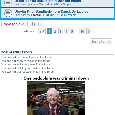
Derfor bør du slukke din router om natten
Last post by
Zac
«
Mon Jul 14, 2025 2:35 pm
Ulovlig Krig; Sandheden om Dansk Deltagelse
Last post by
pacman
«
Sat Jun 07, 2025 5:49 pm
New Topic
Page
1
of
10
1
2
3
4
5
10
Next
244 topics
…
Jump to
FORUM PERMISSIONS
You
cannot
post new topics in this forum
You
cannot
reply to topics in this forum
You
cannot
edit your posts in this forum
You
cannot
delete your posts in this forum
You
cannot
post attachments in this forum