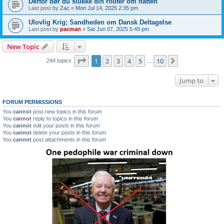
Derfor bør du slukke din router om natten
Last post by
Zac
«
Mon Jul 14, 2025 2:35 pm
Ulovlig Krig; Sandheden om Dansk Deltagelse
Last post by
pacman
«
Sat Jun 07, 2025 5:49 pm
New Topic
Page
1
of
10
1
2
3
4
5
10
Next
244 topics
…
Jump to
FORUM PERMISSIONS
You
cannot
post new topics in this forum
You
cannot
reply to topics in this forum
You
cannot
edit your posts in this forum
You
cannot
delete your posts in this forum
You
cannot
post attachments in this forum