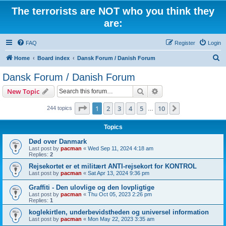
The terrorists are NOT who you think they
are:
FAQ
Register
Login
S
Home
Board index
Dansk Forum / Danish Forum
e
Dansk Forum / Danish Forum
a
Search
Advanced search
New Topic
r
c
Page
1
of
10
1
2
3
4
5
10
Next
244 topics
…
h
Topics
Død over Danmark
Last post by
pacman
«
Wed Sep 11, 2024 4:18 am
Replies:
2
Rejsekortet er et militært ANTI-rejsekort for KONTROL
Last post by
pacman
«
Sat Apr 13, 2024 9:36 pm
Graffiti - Den ulovlige og den lovpligtige
Last post by
pacman
«
Thu Oct 05, 2023 2:26 pm
Replies:
1
koglekirtlen, underbevidstheden og universel information
Last post by
pacman
«
Mon May 22, 2023 3:35 am