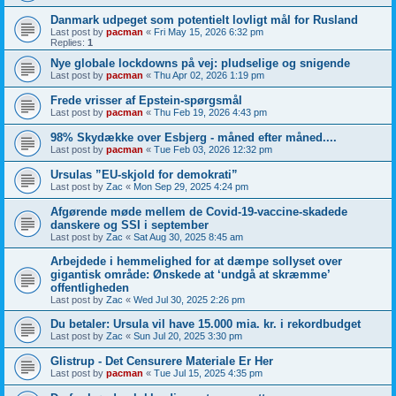
Danmark udpeget som potentielt lovligt mål for Rusland
Last post by
pacman
«
Fri May 15, 2026 6:32 pm
Replies:
1
Nye globale lockdowns på vej: pludselige og snigende
Last post by
pacman
«
Thu Apr 02, 2026 1:19 pm
Frede vrisser af Epstein-spørgsmål
Last post by
pacman
«
Thu Feb 19, 2026 4:43 pm
98% Skydække over Esbjerg - måned efter måned....
Last post by
pacman
«
Tue Feb 03, 2026 12:32 pm
Ursulas ”EU-skjold for demokrati”
Last post by
Zac
«
Mon Sep 29, 2025 4:24 pm
Afgørende møde mellem de Covid-19-vaccine-skadede
danskere og SSI i september
Last post by
Zac
«
Sat Aug 30, 2025 8:45 am
Arbejdede i hemmelighed for at dæmpe sollyset over
gigantisk område: Ønskede at ‘undgå at skræmme’
offentligheden
Last post by
Zac
«
Wed Jul 30, 2025 2:26 pm
Du betaler: Ursula vil have 15.000 mia. kr. i rekordbudget
Last post by
Zac
«
Sun Jul 20, 2025 3:30 pm
Glistrup - Det Censurere Materiale Er Her
Last post by
pacman
«
Tue Jul 15, 2025 4:35 pm