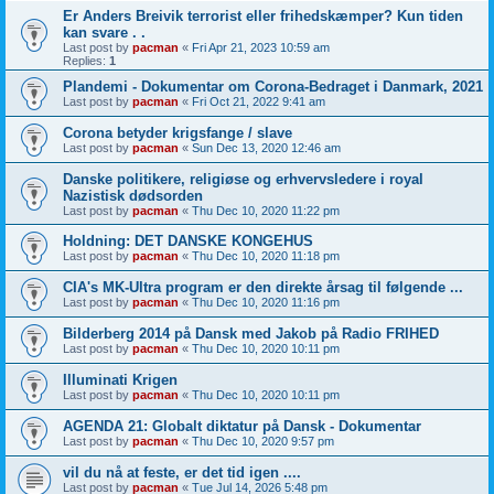
Er Anders Breivik terrorist eller frihedskæmper? Kun tiden
kan svare . .
Last post by
pacman
«
Fri Apr 21, 2023 10:59 am
Replies:
1
Plandemi - Dokumentar om Corona-Bedraget i Danmark, 2021
Last post by
pacman
«
Fri Oct 21, 2022 9:41 am
Corona betyder krigsfange / slave
Last post by
pacman
«
Sun Dec 13, 2020 12:46 am
Danske politikere, religiøse og erhvervsledere i royal
Nazistisk dødsorden
Last post by
pacman
«
Thu Dec 10, 2020 11:22 pm
Holdning: DET DANSKE KONGEHUS
Last post by
pacman
«
Thu Dec 10, 2020 11:18 pm
CIA's MK-Ultra program er den direkte årsag til følgende ...
Last post by
pacman
«
Thu Dec 10, 2020 11:16 pm
Bilderberg 2014 på Dansk med Jakob på Radio FRIHED
Last post by
pacman
«
Thu Dec 10, 2020 10:11 pm
Illuminati Krigen
Last post by
pacman
«
Thu Dec 10, 2020 10:11 pm
AGENDA 21: Globalt diktatur på Dansk - Dokumentar
Last post by
pacman
«
Thu Dec 10, 2020 9:57 pm
vil du nå at feste, er det tid igen ....
Last post by
pacman
«
Tue Jul 14, 2026 5:48 pm