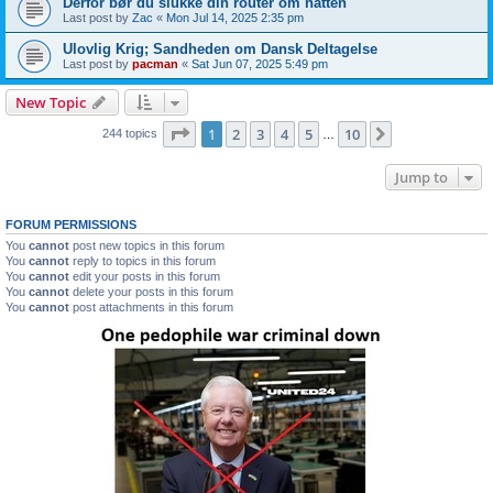
Derfor bør du slukke din router om natten
Last post by
Zac
«
Mon Jul 14, 2025 2:35 pm
Ulovlig Krig; Sandheden om Dansk Deltagelse
Last post by
pacman
«
Sat Jun 07, 2025 5:49 pm
New Topic
Page
1
of
10
1
2
3
4
5
10
Next
244 topics
…
Jump to
FORUM PERMISSIONS
You
cannot
post new topics in this forum
You
cannot
reply to topics in this forum
You
cannot
edit your posts in this forum
You
cannot
delete your posts in this forum
You
cannot
post attachments in this forum