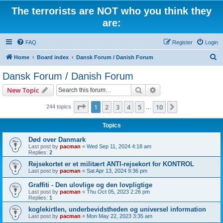
The terrorists are NOT who you think they
are:
FAQ
Register
Login
S
Home
Board index
Dansk Forum / Danish Forum
e
Dansk Forum / Danish Forum
a
Search
Advanced search
New Topic
r
c
Page
1
of
10
1
2
3
4
5
10
Next
244 topics
…
h
Topics
Død over Danmark
Last post by
pacman
«
Wed Sep 11, 2024 4:18 am
Replies:
2
Rejsekortet er et militært ANTI-rejsekort for KONTROL
Last post by
pacman
«
Sat Apr 13, 2024 9:36 pm
Graffiti - Den ulovlige og den lovpligtige
Last post by
pacman
«
Thu Oct 05, 2023 2:26 pm
Replies:
1
koglekirtlen, underbevidstheden og universel information
Last post by
pacman
«
Mon May 22, 2023 3:35 am