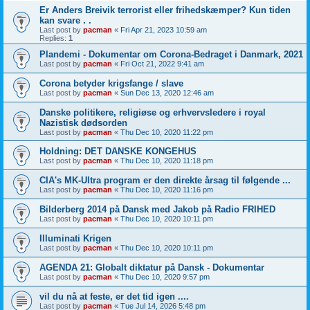
Er Anders Breivik terrorist eller frihedskæmper? Kun tiden
kan svare . .
Last post by
pacman
«
Fri Apr 21, 2023 10:59 am
Replies:
1
Plandemi - Dokumentar om Corona-Bedraget i Danmark, 2021
Last post by
pacman
«
Fri Oct 21, 2022 9:41 am
Corona betyder krigsfange / slave
Last post by
pacman
«
Sun Dec 13, 2020 12:46 am
Danske politikere, religiøse og erhvervsledere i royal
Nazistisk dødsorden
Last post by
pacman
«
Thu Dec 10, 2020 11:22 pm
Holdning: DET DANSKE KONGEHUS
Last post by
pacman
«
Thu Dec 10, 2020 11:18 pm
CIA's MK-Ultra program er den direkte årsag til følgende ...
Last post by
pacman
«
Thu Dec 10, 2020 11:16 pm
Bilderberg 2014 på Dansk med Jakob på Radio FRIHED
Last post by
pacman
«
Thu Dec 10, 2020 10:11 pm
Illuminati Krigen
Last post by
pacman
«
Thu Dec 10, 2020 10:11 pm
AGENDA 21: Globalt diktatur på Dansk - Dokumentar
Last post by
pacman
«
Thu Dec 10, 2020 9:57 pm
vil du nå at feste, er det tid igen ....
Last post by
pacman
«
Tue Jul 14, 2026 5:48 pm