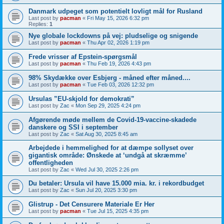
Danmark udpeget som potentielt lovligt mål for Rusland
Last post by
pacman
«
Fri May 15, 2026 6:32 pm
Replies:
1
Nye globale lockdowns på vej: pludselige og snigende
Last post by
pacman
«
Thu Apr 02, 2026 1:19 pm
Frede vrisser af Epstein-spørgsmål
Last post by
pacman
«
Thu Feb 19, 2026 4:43 pm
98% Skydække over Esbjerg - måned efter måned....
Last post by
pacman
«
Tue Feb 03, 2026 12:32 pm
Ursulas ”EU-skjold for demokrati”
Last post by
Zac
«
Mon Sep 29, 2025 4:24 pm
Afgørende møde mellem de Covid-19-vaccine-skadede
danskere og SSI i september
Last post by
Zac
«
Sat Aug 30, 2025 8:45 am
Arbejdede i hemmelighed for at dæmpe sollyset over
gigantisk område: Ønskede at ‘undgå at skræmme’
offentligheden
Last post by
Zac
«
Wed Jul 30, 2025 2:26 pm
Du betaler: Ursula vil have 15.000 mia. kr. i rekordbudget
Last post by
Zac
«
Sun Jul 20, 2025 3:30 pm
Glistrup - Det Censurere Materiale Er Her
Last post by
pacman
«
Tue Jul 15, 2025 4:35 pm