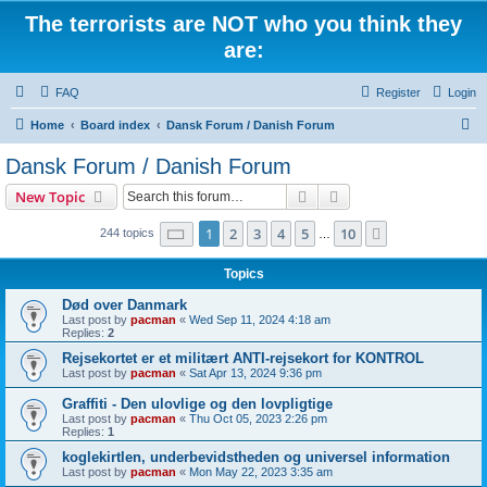
The terrorists are NOT who you think they
are:
FAQ
Register
Login
S
Home
Board index
Dansk Forum / Danish Forum
e
Dansk Forum / Danish Forum
a
Search
Advanced search
New Topic
r
c
Page
1
of
10
1
2
3
4
5
10
Next
244 topics
…
h
Topics
Død over Danmark
Last post by
pacman
«
Wed Sep 11, 2024 4:18 am
Replies:
2
Rejsekortet er et militært ANTI-rejsekort for KONTROL
Last post by
pacman
«
Sat Apr 13, 2024 9:36 pm
Graffiti - Den ulovlige og den lovpligtige
Last post by
pacman
«
Thu Oct 05, 2023 2:26 pm
Replies:
1
koglekirtlen, underbevidstheden og universel information
Last post by
pacman
«
Mon May 22, 2023 3:35 am