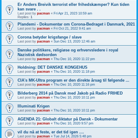
Er Anders Breivik terrorist eller frihedskæmper? Kun tiden
kan svare . .
Last post by
pacman
«
Fri Apr 21, 2023 10:59 am
Replies:
1
Plandemi - Dokumentar om Corona-Bedraget i Danmark, 2021
Last post by
pacman
«
Fri Oct 21, 2022 9:41 am
Corona betyder krigsfange / slave
Last post by
pacman
«
Sun Dec 13, 2020 12:46 am
Danske politikere, religiøse og erhvervsledere i royal
Nazistisk dødsorden
Last post by
pacman
«
Thu Dec 10, 2020 11:22 pm
Holdning: DET DANSKE KONGEHUS
Last post by
pacman
«
Thu Dec 10, 2020 11:18 pm
CIA's MK-Ultra program er den direkte årsag til følgende ...
Last post by
pacman
«
Thu Dec 10, 2020 11:16 pm
Bilderberg 2014 på Dansk med Jakob på Radio FRIHED
Last post by
pacman
«
Thu Dec 10, 2020 10:11 pm
Illuminati Krigen
Last post by
pacman
«
Thu Dec 10, 2020 10:11 pm
AGENDA 21: Globalt diktatur på Dansk - Dokumentar
Last post by
pacman
«
Thu Dec 10, 2020 9:57 pm
vil du nå at feste, er det tid igen ....
Last post by
pacman
«
Tue Jul 14, 2026 5:48 pm