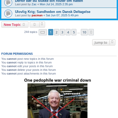
Derfor bør du slukke din router om natten
Last post by
Zac
«
Mon Jul 14, 2025 2:35 pm
Ulovlig Krig; Sandheden om Dansk Deltagelse
Last post by
pacman
«
Sat Jun 07, 2025 5:49 pm
New Topic
Page
1
of
10
1
2
3
4
5
10
Next
244 topics
…
Jump to
FORUM PERMISSIONS
You
cannot
post new topics in this forum
You
cannot
reply to topics in this forum
You
cannot
edit your posts in this forum
You
cannot
delete your posts in this forum
You
cannot
post attachments in this forum