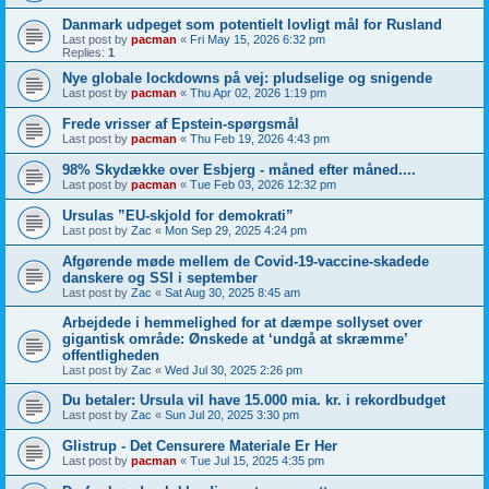
Danmark udpeget som potentielt lovligt mål for Rusland
Last post by
pacman
«
Fri May 15, 2026 6:32 pm
Replies:
1
Nye globale lockdowns på vej: pludselige og snigende
Last post by
pacman
«
Thu Apr 02, 2026 1:19 pm
Frede vrisser af Epstein-spørgsmål
Last post by
pacman
«
Thu Feb 19, 2026 4:43 pm
98% Skydække over Esbjerg - måned efter måned....
Last post by
pacman
«
Tue Feb 03, 2026 12:32 pm
Ursulas ”EU-skjold for demokrati”
Last post by
Zac
«
Mon Sep 29, 2025 4:24 pm
Afgørende møde mellem de Covid-19-vaccine-skadede
danskere og SSI i september
Last post by
Zac
«
Sat Aug 30, 2025 8:45 am
Arbejdede i hemmelighed for at dæmpe sollyset over
gigantisk område: Ønskede at ‘undgå at skræmme’
offentligheden
Last post by
Zac
«
Wed Jul 30, 2025 2:26 pm
Du betaler: Ursula vil have 15.000 mia. kr. i rekordbudget
Last post by
Zac
«
Sun Jul 20, 2025 3:30 pm
Glistrup - Det Censurere Materiale Er Her
Last post by
pacman
«
Tue Jul 15, 2025 4:35 pm