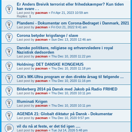
Er Anders Breivik terrorist eller frihedskæmper? Kun tiden
kan svare . .
Last post by
pacman
«
Fri Apr 21, 2023 10:59 am
Replies:
1
Plandemi - Dokumentar om Corona-Bedraget i Danmark, 2021
Last post by
pacman
«
Fri Oct 21, 2022 9:41 am
Corona betyder krigsfange / slave
Last post by
pacman
«
Sun Dec 13, 2020 12:46 am
Danske politikere, religiøse og erhvervsledere i royal
Nazistisk dødsorden
Last post by
pacman
«
Thu Dec 10, 2020 11:22 pm
Holdning: DET DANSKE KONGEHUS
Last post by
pacman
«
Thu Dec 10, 2020 11:18 pm
CIA's MK-Ultra program er den direkte årsag til følgende ...
Last post by
pacman
«
Thu Dec 10, 2020 11:16 pm
Bilderberg 2014 på Dansk med Jakob på Radio FRIHED
Last post by
pacman
«
Thu Dec 10, 2020 10:11 pm
Illuminati Krigen
Last post by
pacman
«
Thu Dec 10, 2020 10:11 pm
AGENDA 21: Globalt diktatur på Dansk - Dokumentar
Last post by
pacman
«
Thu Dec 10, 2020 9:57 pm
vil du nå at feste, er det tid igen ....
Last post by
pacman
«
Tue Jul 14, 2026 5:48 pm