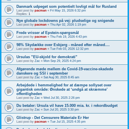
Danmark udpeget som potentielt lovligt mål for Rusland
Last post by
pacman
«
Fri May 15, 2026 6:32 pm
Replies:
1
Nye globale lockdowns på vej: pludselige og snigende
Last post by
pacman
«
Thu Apr 02, 2026 1:19 pm
Frede vrisser af Epstein-spørgsmål
Last post by
pacman
«
Thu Feb 19, 2026 4:43 pm
98% Skydække over Esbjerg - måned efter måned....
Last post by
pacman
«
Tue Feb 03, 2026 12:32 pm
Ursulas ”EU-skjold for demokrati”
Last post by
Zac
«
Mon Sep 29, 2025 4:24 pm
Afgørende møde mellem de Covid-19-vaccine-skadede
danskere og SSI i september
Last post by
Zac
«
Sat Aug 30, 2025 8:45 am
Arbejdede i hemmelighed for at dæmpe sollyset over
gigantisk område: Ønskede at ‘undgå at skræmme’
offentligheden
Last post by
Zac
«
Wed Jul 30, 2025 2:26 pm
Du betaler: Ursula vil have 15.000 mia. kr. i rekordbudget
Last post by
Zac
«
Sun Jul 20, 2025 3:30 pm
Glistrup - Det Censurere Materiale Er Her
Last post by
pacman
«
Tue Jul 15, 2025 4:35 pm