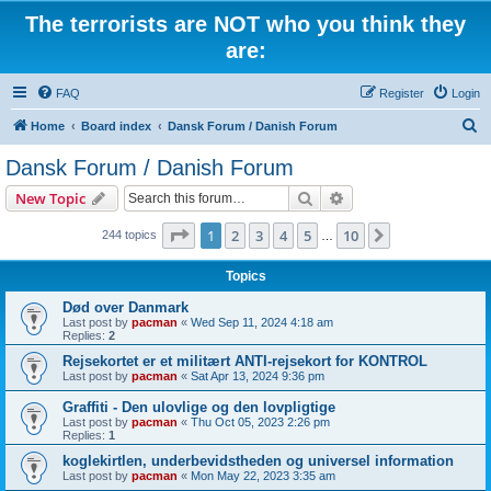
The terrorists are NOT who you think they
are:
FAQ
Register
Login
S
Home
Board index
Dansk Forum / Danish Forum
e
Dansk Forum / Danish Forum
a
Search
Advanced search
New Topic
r
c
Page
1
of
10
1
2
3
4
5
10
Next
244 topics
…
h
Topics
Død over Danmark
Last post by
pacman
«
Wed Sep 11, 2024 4:18 am
Replies:
2
Rejsekortet er et militært ANTI-rejsekort for KONTROL
Last post by
pacman
«
Sat Apr 13, 2024 9:36 pm
Graffiti - Den ulovlige og den lovpligtige
Last post by
pacman
«
Thu Oct 05, 2023 2:26 pm
Replies:
1
koglekirtlen, underbevidstheden og universel information
Last post by
pacman
«
Mon May 22, 2023 3:35 am