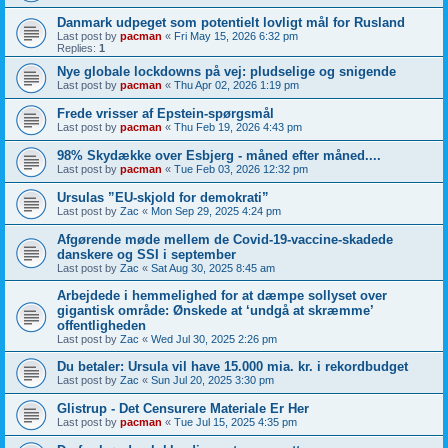
Danmark udpeget som potentielt lovligt mål for Rusland
Last post by
pacman
«
Fri May 15, 2026 6:32 pm
Replies:
1
Nye globale lockdowns på vej: pludselige og snigende
Last post by
pacman
«
Thu Apr 02, 2026 1:19 pm
Frede vrisser af Epstein-spørgsmål
Last post by
pacman
«
Thu Feb 19, 2026 4:43 pm
98% Skydække over Esbjerg - måned efter måned....
Last post by
pacman
«
Tue Feb 03, 2026 12:32 pm
Ursulas ”EU-skjold for demokrati”
Last post by
Zac
«
Mon Sep 29, 2025 4:24 pm
Afgørende møde mellem de Covid-19-vaccine-skadede
danskere og SSI i september
Last post by
Zac
«
Sat Aug 30, 2025 8:45 am
Arbejdede i hemmelighed for at dæmpe sollyset over
gigantisk område: Ønskede at ‘undgå at skræmme’
offentligheden
Last post by
Zac
«
Wed Jul 30, 2025 2:26 pm
Du betaler: Ursula vil have 15.000 mia. kr. i rekordbudget
Last post by
Zac
«
Sun Jul 20, 2025 3:30 pm
Glistrup - Det Censurere Materiale Er Her
Last post by
pacman
«
Tue Jul 15, 2025 4:35 pm