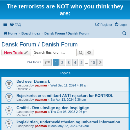
The terrorists are NOT who you think they
are:
FAQ
Register
Login
S
Home
Board index
Dansk Forum / Danish Forum
e
Dansk Forum / Danish Forum
a
Search
Advanced search
New Topic
r
c
Page
1
of
10
1
2
3
4
5
10
Next
244 topics
…
h
Topics
Død over Danmark
Last post by
pacman
«
Wed Sep 11, 2024 4:18 am
Replies:
2
Rejsekortet er et militært ANTI-rejsekort for KONTROL
Last post by
pacman
«
Sat Apr 13, 2024 9:36 pm
Graffiti - Den ulovlige og den lovpligtige
Last post by
pacman
«
Thu Oct 05, 2023 2:26 pm
Replies:
1
koglekirtlen, underbevidstheden og universel information
Last post by
pacman
«
Mon May 22, 2023 3:35 am