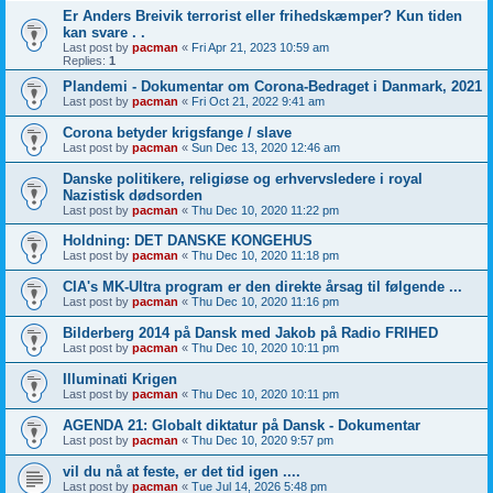
Er Anders Breivik terrorist eller frihedskæmper? Kun tiden
kan svare . .
Last post by
pacman
«
Fri Apr 21, 2023 10:59 am
Replies:
1
Plandemi - Dokumentar om Corona-Bedraget i Danmark, 2021
Last post by
pacman
«
Fri Oct 21, 2022 9:41 am
Corona betyder krigsfange / slave
Last post by
pacman
«
Sun Dec 13, 2020 12:46 am
Danske politikere, religiøse og erhvervsledere i royal
Nazistisk dødsorden
Last post by
pacman
«
Thu Dec 10, 2020 11:22 pm
Holdning: DET DANSKE KONGEHUS
Last post by
pacman
«
Thu Dec 10, 2020 11:18 pm
CIA's MK-Ultra program er den direkte årsag til følgende ...
Last post by
pacman
«
Thu Dec 10, 2020 11:16 pm
Bilderberg 2014 på Dansk med Jakob på Radio FRIHED
Last post by
pacman
«
Thu Dec 10, 2020 10:11 pm
Illuminati Krigen
Last post by
pacman
«
Thu Dec 10, 2020 10:11 pm
AGENDA 21: Globalt diktatur på Dansk - Dokumentar
Last post by
pacman
«
Thu Dec 10, 2020 9:57 pm
vil du nå at feste, er det tid igen ....
Last post by
pacman
«
Tue Jul 14, 2026 5:48 pm