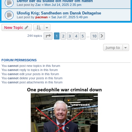
Derfor bør du slukke din router om natten
Last post by
Zac
«
Mon Jul 14, 2025 2:35 pm
Ulovlig Krig; Sandheden om Dansk Deltagelse
Last post by
pacman
«
Sat Jun 07, 2025 5:49 pm
New Topic
Page
1
of
10
1
2
3
4
5
10
Next
244 topics
…
Jump to
FORUM PERMISSIONS
You
cannot
post new topics in this forum
You
cannot
reply to topics in this forum
You
cannot
edit your posts in this forum
You
cannot
delete your posts in this forum
You
cannot
post attachments in this forum