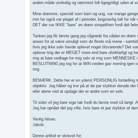
anden måde uvirkelig og nærmest lidt ligegyldigt uden at v
Mine drømme, specielt som barn og ung, var mange gange di
min far også var plaget af i perioder, bogstavlig talt for
DET der var IKKE "bare" en drøm simpelthen fordi det føl
Tanken jeg fik første gang jeg vågnede fra sådan en drøm so
anses for at være umuligt som de fleste må mene - samtidig
hvis jeg ikke selv havde oplevet noget tilsvarende? Det va
oplever ting der er MEGET mere end bare uforklarligt og h
mig at bare vedtage for mig selv at mig som MENNESKE i 
BESLUTNING jeg tog for at MIN verden gav mening igen og 
mig.
BEMÆRK: Dette her er en yderst PERSONLIG fortælling med
objektiv. Jeg håber og tror på at de par stykker derude der k
eller alene ved at opdage der er andre som en selv.
Til sidst vil jeg bare sige tak fordi du læste med så langt. Al
Jeg har opnået det jeg ville, hvis bare et par stykker af dem
Venlig hilsen,
Jakob.
Denne artikel er skrevet for: