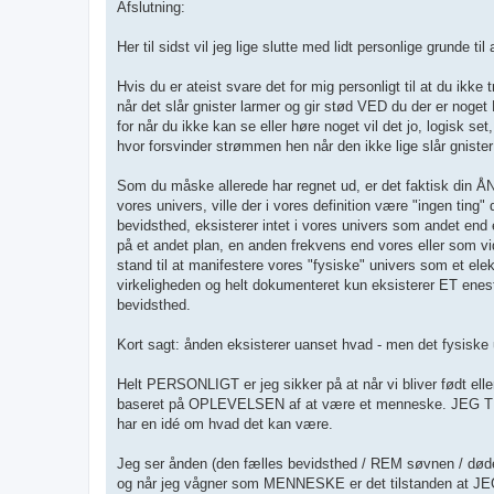
Afslutning:
Her til sidst vil jeg lige slutte med lidt personlige grunde ti
Hvis du er ateist svare det for mig personligt til at du ikk
når det slår gnister larmer og gir stød VED du der er noge
for når du ikke kan se eller høre noget vil det jo, logisk 
hvor forsvinder strømmen hen når den ikke lige slår gnister 
Som du måske allerede har regnet ud, er det faktisk din Å
vores univers, ville der i vores definition være "ingen ting
bevidsthed, eksisterer intet i vores univers som andet end e
på et andet plan, en anden frekvens end vores eller som v
stand til at manifestere vores "fysiske" univers som et elek
virkeligheden og helt dokumenteret kun eksisterer ET ene
bevidsthed.
Kort sagt: ånden eksisterer uanset hvad - men det fysisk
Helt PERSONLIGT er jeg sikker på at når vi bliver født el
baseret på OPLEVELSEN af at være et menneske. JEG TROR
har en idé om hvad det kan være.
Jeg ser ånden (den fælles bevidsthed / REM søvnen / døde
og når jeg vågner som MENNESKE er det tilstanden at JEG al