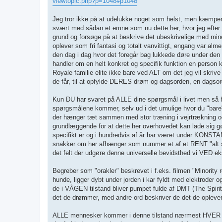
viewtopic.php?p=1048#p1048
Jeg tror ikke på at udelukke noget som helst, men kæmper
svært med sådan et emne som nu dette her, hvor jeg efter 
grund og forsøge på at beskrive det ubeskrivelige med min
oplever som fri fantasi og totalt vanvittigt, engang var alm
den dag i dag hvor det foregår bag lukkede døre under den 
handler om en helt konkret og specifik funktion en person ka
Royale familie elite ikke bare ved ALT om det jeg vil skriv
de får, til at opfylde DERES drøm og dagsorden, en dagsor
Kun DU har svaret på ALLE dine spørgsmål i livet men så ha
spørgsmålene kommer, selv ud i det umulige hvor du "bare"
der hænger tæt sammen med stor træning i vejrtrækning og m
grundlæggende for at dette her overhovedet kan lade sig gø
specifikt er og i hundredvis af år har været under KONSTAN
snakker om her afhænger som nummer et af et RENT "alt seen
det felt der udgøre denne universelle bevidsthed vi VED eks
Begreber som "orakler" beskrevet i f.eks. filmen "Minority 
hunde, ligger dybt under jorden i kar fyldt med elektroder o
de i VÅGEN tilstand bliver pumpet fulde af DMT (The Spiri
det de drømmer, med andre ord beskriver de det de oplever
ALLE mennesker kommer i denne tilstand nærmest HVER ga