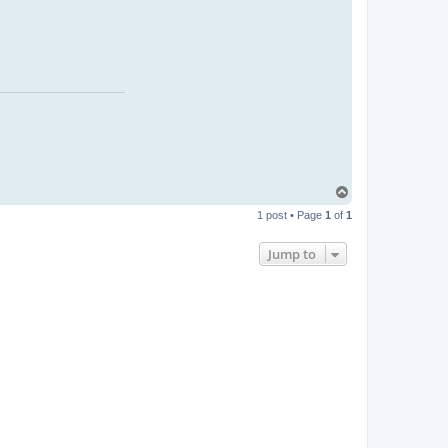
T
o
1 post • Page
1
of
1
p
Jump to