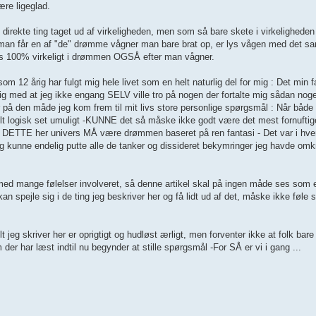
ære ligeglad.
rekte ting taget ud af virkeligheden, men som så bare skete i virkeligheden 
 når man får en af "de" drømme vågner man bare brat op, er lys vågen med det
es 100% virkeligt i drømmen OGSÅ efter man vågner.
m 12 årig har fulgt mig hele livet som en helt naturlig del for mig : Det min 
 med at jeg ikke engang SELV ville tro på nogen der fortalte mig sådan noget
r på den måde jeg kom frem til mit livs store personlige spørgsmål : Når båd
elt logisk set umuligt -KUNNE det så måske ikke godt være det mest fornufti
DETTE her univers MÅ være drømmen baseret på ren fantasi - Det var i hver
kunne endelig putte alle de tanker og dissideret bekymringer jeg havde omkr
 mange følelser involveret, så denne artikel skal på ingen måde ses som e
an spejle sig i de ting jeg beskriver her og få lidt ud af det, måske ikke føle 
t jeg skriver her er oprigtigt og hudløst ærligt, men forventer ikke at folk bare 
 der har læst indtil nu begynder at stille spørgsmål -For SÅ er vi i gang ...