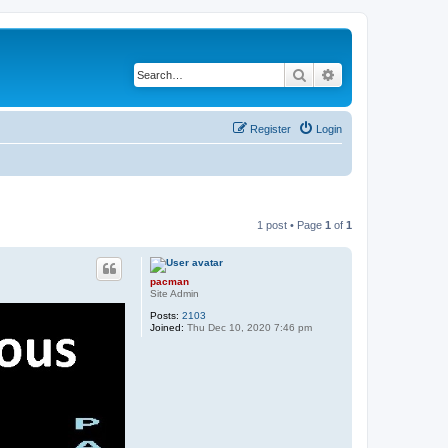
Search
Advanced search
Register
Login
1 post • Page
1
of
1
pacman
Site Admin
Posts:
2103
Joined:
Thu Dec 10, 2020 7:46 pm