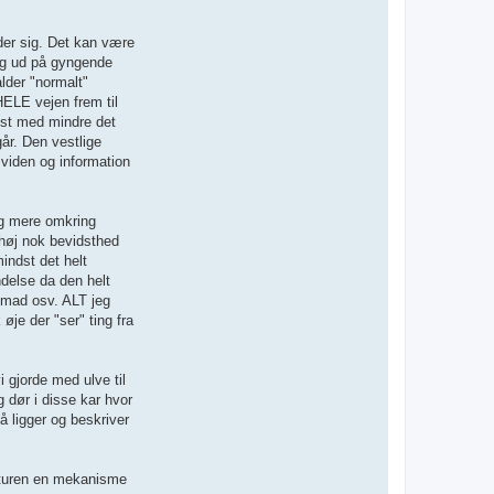
der sig. Det kan være
mig ud på gyngende
lder "normalt"
HELE vejen frem til
lst med mindre det
går. Den vestlige
 viden og information
og mere omkring
 høj nok bevidsthed
indst det helt
delse da den helt
, mad osv. ALT jeg
je der "ser" ting fra
 gjorde med ulve til
g dør i disse kar hvor
 ligger og beskriver
aturen en mekanisme