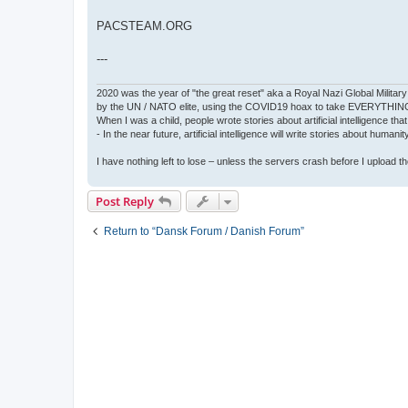
PACSTEAM.ORG
---
2020 was the year of "the great reset" aka a Royal Nazi Global Military
by the UN / NATO elite, using the COVID19 hoax to take EVERYTHIN
When I was a child, people wrote stories about artificial intelligence that
- In the near future, artificial intelligence will write stories about humani
I have nothing left to lose – unless the servers crash before I upload the 
Post Reply
Return to “Dansk Forum / Danish Forum”