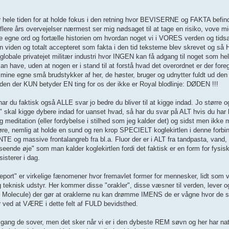
 hele tiden for at holde fokus i den retning hvor BEVISERNE og FAKTA befin
flere års overvejelser nærmest ser mig nødsaget til at tage en risiko, vove 
e egne ord og fortælle historien om hvordan noget vi i VORES verden og tidsa
en viden og totalt accepteret som fakta i den tid teksterne blev skrevet og så 
globale privatejet militær industri hvor INGEN kan få adgang til noget som he
n have, uden at nogen er i stand til at forstå hvad det overordnet er der fore
e mine egne små brudstykker af her, de høster, bruger og udnytter fuldt ud den
den der KUN betyder EN ting for os der ikke er Royal blodlinje: DØDEN !!!
r du faktisk også ALLE svar jo bedre du bliver til at kigge indad. Jo større 
 skal kigge dybere indad for uanset hvad, så har du svar på ALT hvis du har
editation (eller fordybelse i stilhed som jeg kalder det) og sidst men ikke m
re, nemlig at holde en sund og ren krop SPECIELT koglekirtlen i denne forbin
TE og massive frontalangreb fra bl.a. Fluor der er i ALT fra tandpasta, vand
de øje" som man kalder koglekirtlen fordi det faktisk er en form for fysisk ø
isterer i dag.
report" er virkelige fænomener hvor fremavlet former for mennesker, lidt som vi
g teknisk udstyr. Her kommer disse "orakler", disse væsner til verden, lever o
t Molecule) der gør at oraklerne nu kan drømme IMENS de er vågne hvor de så
 ved at VÆRE i dette felt af FULD bevidsthed.
ng de sover, men det sker når vi er i den dybeste REM søvn og her har n