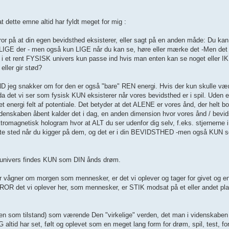
l at dette emne altid har fyldt meget for mig :
e tror på at din egen bevidsthed eksisterer, eller sagt på en anden måde: Du k
t LIGE der - men også kun LIGE når du kan se, høre eller mærke det -Men det 
set, i et rent FYSISK univers kun passe ind hvis man enten kan se noget eller I
eller gir stød?
ND jeg snakker om for den er også "bare" REN energi. Hvis der kun skulle vær
" da det vi ser som fysisk KUN eksisterer når vores bevidsthed er i spil. Uden 
t energi felt af potentiale. Det betyder at det ALENE er vores ånd, der helt bog
idenskaben åbent kalder det i dag, en anden dimension hvor vores ånd / bevi
tromagnetisk hologram hvor at ALT du ser udenfor dig selv, f.eks. stjernerne i 
ste sted når du kigger på dem, og det er i din BEVIDSTHED -men også KUN so
e univers findes KUN som DIN ånds drøm.
ler vågner om morgen som mennesker, er det vi oplever og tager for givet og 
 det vi oplever her, som mennesker, er STIK modsat på et eller andet pl
n som tilstand) som værende Den "virkelige" verden, det man i videnskaben k
tid har set, følt og oplevet som en meget lang form for drøm, spil, test, forl