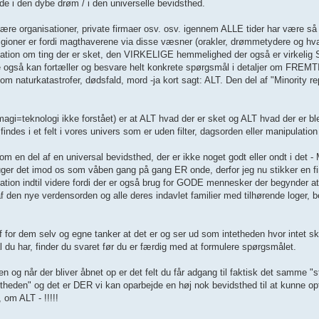
ede i den dybe drøm / i den universelle bevidsthed.
litære organisationer, private firmaer osv. osv. igennem ALLE tider har være så
ligioner er fordi magthaverene via disse væsner (orakler, drømmetydere og hv
formation om ting der er sket, den VIRKELIGE hemmelighed der også er virkel
e også kan fortæller og besvare helt konkrete spørgsmål i detaljer om FREMT
m naturkatastrofer, dødsfald, mord -ja kort sagt: ALT. Den del af "Minority 
agi=teknologi ikke forstået) er at ALT hvad der er sket og ALT hvad der er ble
ndes i et felt i vores univers som er uden filter, dagsorden eller manipulatio
 som en del af en universal bevidsthed, der er ikke noget godt eller ondt i det 
uger det imod os som våben gang på gang ER onde, derfor jeg nu stikker en fi
mation indtil videre fordi der er også brug for GODE mennesker der begynder a
af den nye verdensorden og alle deres indavlet familier med tilhørende loger, b
 for dem selv og egne tanker at det er og ser ud som intetheden hvor intet sk
 du har, finder du svaret før du er færdig med at formulere spørgsmålet.
en og når der bliver åbnet op er det felt du får adgang til faktisk det samme "st
dstheden" og det er DER vi kan oparbejde en høj nok bevidsthed til at kunne op
 om ALT - !!!!!