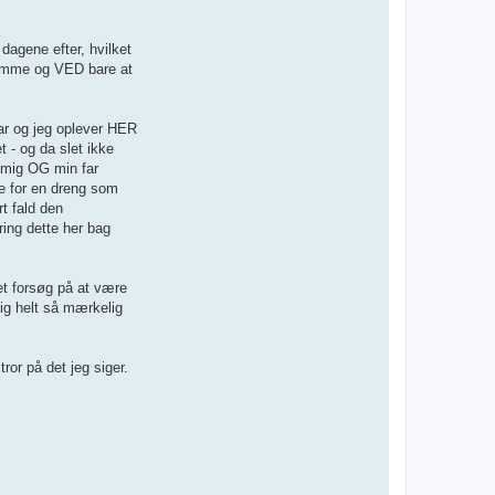
dagene efter, hvilket
 samme og VED bare at
far og jeg oplever HER
 - og da slet ikke
e mig OG min far
ge for en dreng som
t fald den
ing dette her bag
t forsøg på at være
sig helt så mærkelig
tror på det jeg siger.