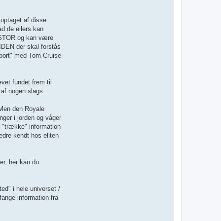
 optaget af disse
ad de ellers kan
ig STOR og kan være
IDEN der skal forstås
report" med Tom Cruise
vet fundet frem til
n af nogen slags.
- Men den Royale
nger i jorden og våger
t "trække" information
edre kendt hos eliten
er, her kan du
ed" i hele universet /
fange information fra