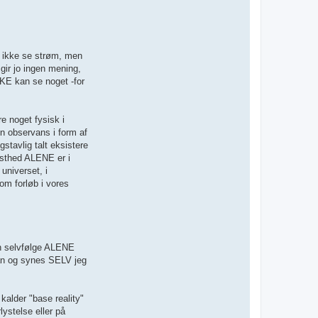
an ikke se strøm, men
gir jo ingen mening,
KKE kan se noget -for
e noget fysisk i
en observans i form af
stavlig talt eksistere
dsthed ALENE er i
universet, i
m forløb i vores
en selvfølge ALENE
an og synes SELV jeg
alder "base reality"
ystelse eller på