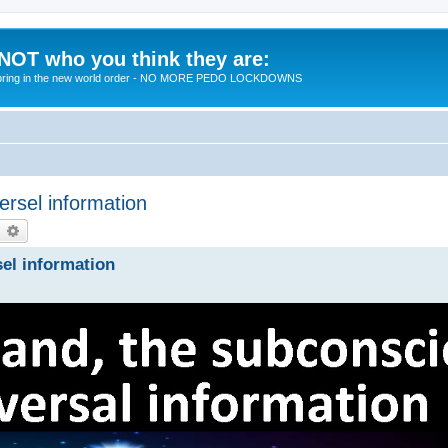
 NOT who you think they are:
 to bring in the new world order - NO MORE PEDO LOCKDOWNS
ersel information
earch
Advanced search
sel information