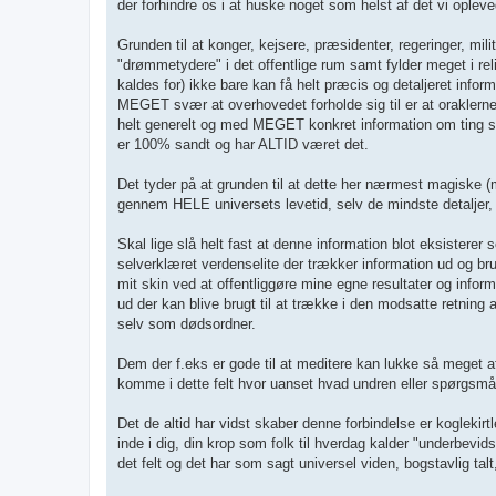
der forhindre os i at huske noget som helst af det vi oplev
Grunden til at konger, kejsere, præsidenter, regeringer, mi
"drømmetydere" i det offentlige rum samt fylder meget i re
kaldes for) ikke bare kan få helt præcis og detaljeret in
MEGET svær at overhovedet forholde sig til er at oraklern
helt generelt og med MEGET konkret information om ting so
er 100% sandt og har ALTID været det.
Det tyder på at grunden til at dette her nærmest magiske (m
gennem HELE universets levetid, selv de mindste detaljer, fi
Skal lige slå helt fast at denne information blot eksisterer
selverklæret verdenselite der trækker information ud og br
mit skin ved at offentliggøre mine egne resultater og infor
ud der kan blive brugt til at trække i den modsatte retning 
selv som dødsordner.
Dem der f.eks er gode til at meditere kan lukke så meget af
komme i dette felt hvor uanset hvad undren eller spørgsmål
Det de altid har vidst skaber denne forbindelse er koglekirtl
inde i dig, din krop som folk til hverdag kalder "underbevi
det felt og det har som sagt universel viden, bogstavlig talt,