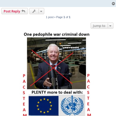
Post Reply
1 post • Page
1
of
1
Jump to