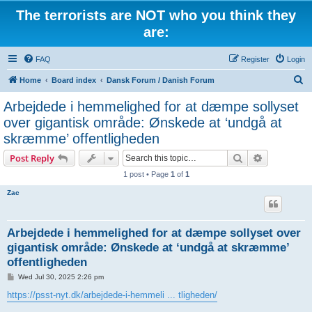
The terrorists are NOT who you think they
are:
FAQ
Register
Login
S
Home
Board index
Dansk Forum / Danish Forum
e
Arbejdede i hemmelighed for at dæmpe sollyset
a
over gigantisk område: Ønskede at ‘undgå at
r
skræmme’ offentligheden
c
Search
Advanced s
Post Reply
h
1 post • Page
1
of
1
Zac
Arbejdede i hemmelighed for at dæmpe sollyset over
gigantisk område: Ønskede at ‘undgå at skræmme’
offentligheden
P
Wed Jul 30, 2025 2:26 pm
o
s
https://psst-nyt.dk/arbejdede-i-hemmeli ... tligheden/
t