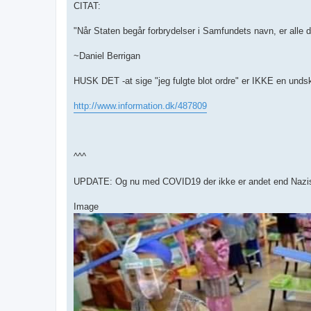
CITAT:
"Når Staten begår forbrydelser i Samfundets navn, er alle d
~Daniel Berrigan
HUSK DET -at sige "jeg fulgte blot ordre" er IKKE en undsk
http://www.information.dk/487809
^^^
UPDATE: Og nu med COVID19 der ikke er andet end Nazistis
Image