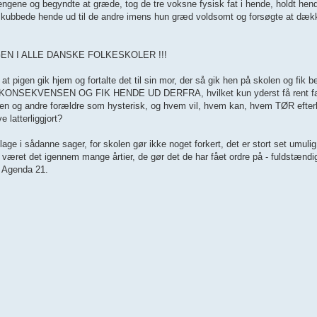
drengene og begyndte at græde, tog de tre voksne fysisk fat i hende, holdt hend
de skubbede hende ud til de andre imens hun græd voldsomt og forsøgte at dækk
RDAGEN I ALLE DANSKE FOLKESKOLER !!!
 pigen gik hjem og fortalte det til sin mor, der så gik hen på skolen og fik b
 KONSEKVENSEN OG FIK HENDE UD DERFRA, hvilket kun yderst få rent fakt
len og andre forældre som hysterisk, og hvem vil, hvem kan, hvem TØR efter
e latterliggjort?
age i sådanne sager, for skolen gør ikke noget forkert, det er stort set umulig 
har været det igennem mange årtier, de gør det de har fået ordre på - fuldstæn
 Agenda 21.