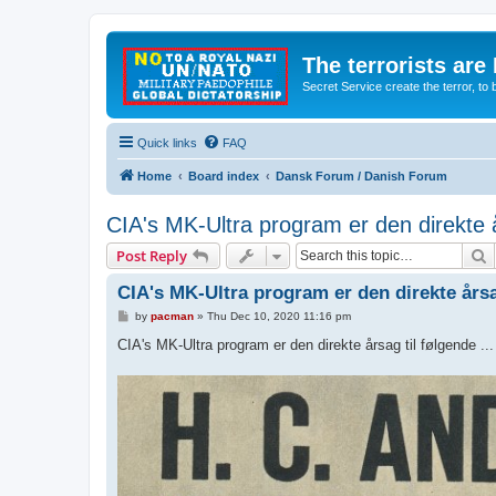
The terrorists are
Secret Service create the terror,
Quick links
FAQ
Home
Board index
Dansk Forum / Danish Forum
CIA's MK-Ultra program er den direkte år
S
Post Reply
CIA's MK-Ultra program er den direkte årsag
P
by
pacman
»
Thu Dec 10, 2020 11:16 pm
o
s
CIA's MK-Ultra program er den direkte årsag til følgende ...
t