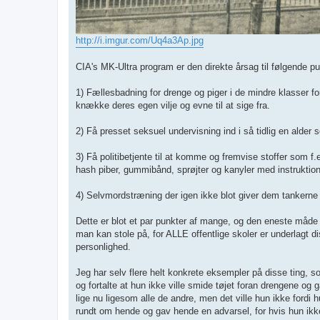
http://i.imgur.com/Uq4a3Ap.jpg
CIA's MK-Ultra program er den direkte årsag til følgende p
1) Fællesbadning for drenge og piger i de mindre klasser fo
knække deres egen vilje og evne til at sige fra.
2) Få presset seksuel undervisning ind i så tidlig en alder
3) Få politibetjente til at komme og fremvise stoffer som f
hash piber, gummibånd, sprøjter og kanyler med instruktio
4) Selvmordstræning der igen ikke blot giver dem tankerne o
Dette er blot et par punkter af mange, og den eneste måde 
man kan stole på, for ALLE offentlige skoler er underlagt d
personlighed.
Jeg har selv flere helt konkrete eksempler på disse ting,
og fortalte at hun ikke ville smide tøjet foran drengene o
lige nu ligesom alle de andre, men det ville hun ikke fordi h
rundt om hende og gav hende en advarsel, for hvis hun ikke