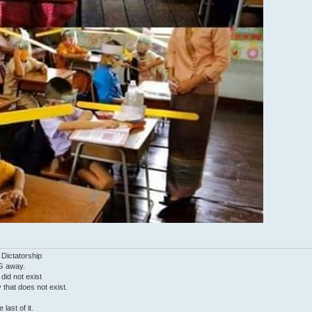
 Dictatorship
G away.
 did not exist
ty that does not exist.
last of it.