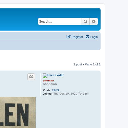
Search
Advanced search
Register
Login
1 post • Page
1
of
1
pacman
Site Admin
Posts:
2103
Joined:
Thu Dec 10, 2020 7:46 pm