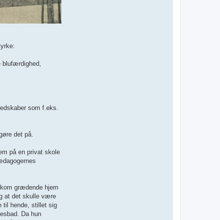
tyrke:
e blufærdighed,
 redskaber som f.eks.
gøre det på.
em på en privat skole
 pædagogernes
ter kom grædende hjem
g at det skulle være
il hende, stillet sig
llesbad. Da hun