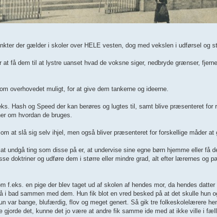
unkter der gælder i skoler over HELE vesten, dog med vekslen i udførsel og s
r at få dem til at lystre uanset hvad de voksne siger, nedbryde grænser, fjern
 som overhovedet muligt, for at give dem tankerne og ideerne.
.eks. Hash og Speed der kan berøres og lugtes til, samt blive præsenteret for
ner om hvordan de bruges.
m at slå sig selv ihjel, men også bliver præsenteret for forskellige måder at 
at undgå ting som disse på er, at undervise sine egne børn hjemme eller få d
isse doktriner og udføre dem i større eller mindre grad, alt efter lærernes og
 som f.eks. en pige der blev taget ud af skolen af hendes mor, da hendes dat
g gå i bad sammen med dem. Hun fik blot en vred besked på at det skulle hun o
un var bange, blufærdig, flov og meget genert. Så gik tre folkeskolelærere hen t
 gjorde det, kunne det jo være at andre fik samme ide med at ikke ville i fæ