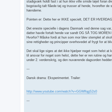
stadigvæk holdt fast i at hun ikke ville smide tøjet foran 
bogstavlig talt flåede tøj og trusser af hende, hvorefter 
hænderne.
Pointen er: Dette her er IKKE specielt, DET ER HVE
Det eneste specielle i dagens Danmark ved denne sag var, at
datter havde fortalt hende var sandt OG SÅ TOG MOREN
Hvorfor? Måske fordi at hun som mor blev stemplet af sko
sine rettigheder og principper overhovedet af frygt for at bliv
Det skal lige siges at det ikke hjælper noget som helst at kl
til ansvar for noget som helst, dette her er ren rutine og 
under 2. verdenskrig, og den nuværende dagsorden hedder
---
Dansk drama: Eksperimentet. Trailer:
http://www.youtube.com/watch?v=GGWlfqgS2s0
---