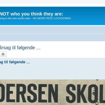
 NOT who you think they are:
 to bring in the new world order - NO MORE PEDO LOCKDOWNS
sag til følgende ...
earch
Advanced search
 til følgende ...