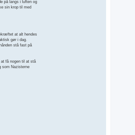
e på langs i luften og
e sin krop til med
ekræftet at alt hendes
isk gør i dag.
hånden stå fast på
at få nogen til at stå
dig som Nazisterne