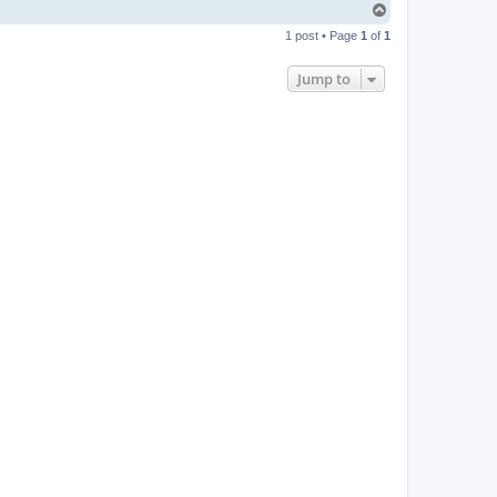
T
o
1 post • Page
1
of
1
p
Jump to