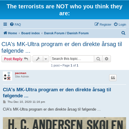
The terrorists are NOT who you think they
are:
FAQ
Register
Login
S
Home
Board index
Dansk Forum / Danish Forum
e
CIA's MK-Ultra program er den direkte årsag til
a
følgende ...
r
Search
Advanced s
Post Reply
c
1 post • Page
1
of
1
h
pacman
Site Admin
CIA's MK-Ultra program er den direkte årsag til
følgende ...
P
Thu Dec 10, 2020 11:16 pm
o
s
CIA's MK-Ultra program er den direkte årsag til følgende ...
t