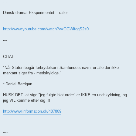
---
Dansk drama: Eksperimentet. Trailer:
http://www.youtube.com/watch?v=GGWlfqgS2s0
---
CITAT:
"Når Staten begår forbrydelser i Samfundets navn, er alle der ikke
markant siger fra - medskyldige."
~Daniel Berrigan
HUSK DET -at sige "jeg fulgte blot ordre" er IKKE en undskyldning, og
jeg VIL komme efter dig !!!
http://www.information.dk/487809
^^^