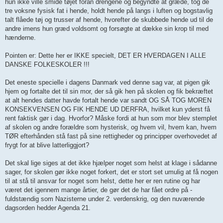
hun ikke ville smide tøjet foran drengene og begyndte at græde, tog de
tre voksne fysisk fat i hende, holdt hende på langs i luften og bogstavlig
talt flåede tøj og trusser af hende, hvorefter de skubbede hende ud til de
andre imens hun græd voldsomt og forsøgte at dække sin krop til med
hænderne.
Pointen er: Dette her er IKKE specielt, DET ER HVERDAGEN I ALLE
DANSKE FOLKESKOLER !!!
Det eneste specielle i dagens Danmark ved denne sag var, at pigen gik
hjem og fortalte det til sin mor, der så gik hen på skolen og fik bekræftet
at alt hendes datter havde fortalt hende var sandt OG SÅ TOG MOREN
KONSEKVENSEN OG FIK HENDE UD DERFRA, hvilket kun yderst få
rent faktisk gør i dag. Hvorfor? Måske fordi at hun som mor blev stemplet
af skolen og andre forældre som hysterisk, og hvem vil, hvem kan, hvem
TØR efterhånden stå fast på sine rettigheder og principper overhovedet af
frygt for at blive latterliggjort?
Det skal lige siges at det ikke hjælper noget som helst at klage i sådanne
sager, for skolen gør ikke noget forkert, det er stort set umulig at få nogen
til at stå til ansvar for noget som helst, dette her er ren rutine og har
været det igennem mange årtier, de gør det de har fået ordre på -
fuldstændig som Nazisterne under 2. verdenskrig, og den nuværende
dagsorden hedder Agenda 21.