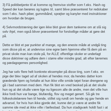
3) Få politibetjente til at komme og fremvise stoffer som f.eks. Hash og
Speed der kan berøres og lugtes til, samt blive præsenteret for redskaber
som f.eks. hash piber, gummibånd, sprøjter og kanyler med instruktioner
om hvordan de bruges.
4) Selvmordstræning der igen ikke blot giver dem tankerne om at slå sig
selv ihjel, men også bliver præsenteret for forskellige måder at gøre det
på.
Dette er blot et par punkter af mange, og den eneste måde at undgå ting
som disse på er, at undervise sine egne børn hjemme eller få dem på en
privat skole man kan stole på, for ALLE offentlige skoler er underlagt
disse doktriner og udføre dem i større eller mindre grad, alt efter lærernes
og pædagogernes personlighed.
Jeg har selv flere helt konkrete eksempler på disse ting, som f.eks. en
pige der blev taget ud af skolen af hendes mor, da hendes datter kom
grædende hjem og fortalte at hun ikke ville smide tøjet foran drengene og
gå i bad sammen med dem. Hun fik blot en vred besked på at det skulle
hun og at det skulle være lige nu ligesom alle de andre, men det ville hun
ikke fordi hun var bange, blufærdig, flov og meget genert. Så gik tre
folkeskolelærere hen til hende, stillet sig rundt om hende og gav hende en
advarsel, for hvis hun ikke gjorde det, kunne det jo være at andre fik
samme ide med at ikke ville i fællesbad. Da hun stadigvæk holdt fast i at