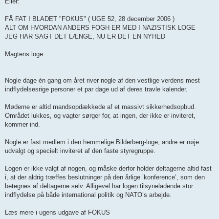
Eller:
FÅ FAT I BLADET "FOKUS" ( UGE 52, 28 december 2006 )
ALT OM HVORDAN ANDERS FOGH ER MED I NAZISTISK LOGE
JEG HAR SAGT DET LÆNGE, NU ER DET EN NYHED
Magtens loge
Nogle dage én gang om året river nogle af den vestlige verdens mest
indflydelsesrige personer et par dage ud af deres travle kalender.
Møderne er altid mandsopdækkede af et massivt sikkerhedsopbud.
Området lukkes, og vagter sørger for, at ingen, der ikke er inviteret,
kommer ind.
Nogle er fast medlem i den hemmelige Bilderberg-loge, andre er nøje
udvalgt og specielt inviteret af den faste styregruppe.
Logen er ikke valgt af nogen, og måske derfor holder deltagerne altid fast
i, at der aldrig træffes beslutninger på den årlige ’konference’, som den
betegnes af del­tagerne selv. Alligevel har logen tilsyneladende stor
indflydelse på både international politik og NATO’s arbejde.
Læs mere i ugens udgave af FOKUS