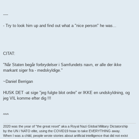
----
- Try to look him up and find out what a "nice person" he was...
CITAT:
"Når Staten begår forbrydelser i Samfundets navn, er alle der ikke
markant siger fra - medskyldige."
~Daniel Berrigan
HUSK DET -at sige "jeg fulgte blot ordre" er IKKE en undskyldning, og
jeg VIL komme efter dig !!!
^^^
2020 was the year of "the great reset" aka a Royal Nazi Global Military Dictatorship
by the UN / NATO elite, using the COVID19 hoax to take EVERYTHING away.
When I was a child, people wrote stories about artificial intelligence that did not exist