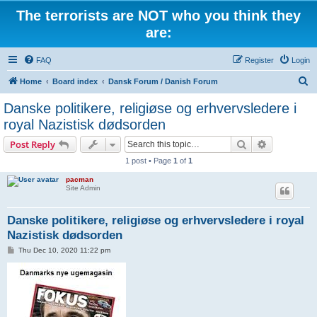
The terrorists are NOT who you think they
are:
FAQ
Register
Login
S
Home
Board index
Dansk Forum / Danish Forum
e
Danske politikere, religiøse og erhvervsledere i
a
royal Nazistisk dødsorden
r
Search
Advanced s
Post Reply
c
1 post • Page
1
of
1
h
pacman
Site Admin
Danske politikere, religiøse og erhvervsledere i royal
Nazistisk dødsorden
P
Thu Dec 10, 2020 11:22 pm
o
s
t