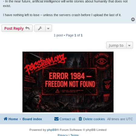
- In the near future, artificial intelligence will write stories about humanity that does not
exist.
I have nothing left to lose – unless the servers crash before I upload the last of it.
Post Reply
1 post • Page
1
of
1
Jump to
Home
Board index
Contact us
Delete cookies
All times are
UTC
Powered by
phpBB
® Forum Software © phpBB Limited
Privacy
|
Terms