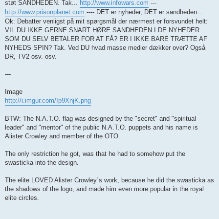
støt SANDHEDEN. Tak...
http://www.infowars.com
---
http://www.prisonplanet.com
---- DET er nyheder, DET er sandheden...
Ok: Debatter venligst på mit spørgsmål der nærmest er forsvundet helt:
VIL DU IKKE GERNE SNART HØRE SANDHEDEN I DE NYHEDER
SOM DU SELV BETALER FOR AT FÅ? ER I IKKE BARE TRÆTTE AF
NYHEDS SPIN? Tak. Ved DU hvad masse medier dækker over? Også
DR, TV2 osv. osv.
---
Image
http://i.imgur.com/Ip9XnjK.png
BTW: The N.A.T.O. flag was designed by the "secret" and "spiritual
leader" and "mentor" of the public N.A.T.O. puppets and his name is
Alister Crowley and member of the OTO.
The only restriction he got, was that he had to somehow put the
swasticka into the design.
The elite LOVED Alister Crowley´s work, because he did the swasticka as
the shadows of the logo, and made him even more popular in the royal
elite circles.