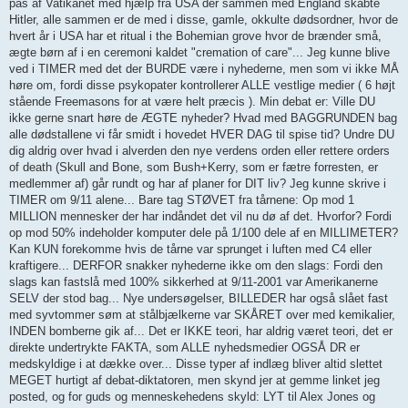
pas af Vatikanet med hjælp fra USA der sammen med England skabte
Hitler, alle sammen er de med i disse, gamle, okkulte dødsordner, hvor de
hvert år i USA har et ritual i the Bohemian grove hvor de brænder små,
ægte børn af i en ceremoni kaldet "cremation of care"... Jeg kunne blive
ved i TIMER med det der BURDE være i nyhederne, men som vi ikke MÅ
høre om, fordi disse psykopater kontrollerer ALLE vestlige medier ( 6 højt
stående Freemasons for at være helt præcis ). Min debat er: Ville DU
ikke gerne snart høre de ÆGTE nyheder? Hvad med BAGGRUNDEN bag
alle dødstallene vi får smidt i hovedet HVER DAG til spise tid? Undre DU
dig aldrig over hvad i alverden den nye verdens orden eller rettere orders
of death (Skull and Bone, som Bush+Kerry, som er fætre forresten, er
medlemmer af) går rundt og har af planer for DIT liv? Jeg kunne skrive i
TIMER om 9/11 alene... Bare tag STØVET fra tårnene: Op mod 1
MILLION mennesker der har indåndet det vil nu dø af det. Hvorfor? Fordi
op mod 50% indeholder komputer dele på 1/100 dele af en MILLIMETER?
Kan KUN forekomme hvis de tårne var sprunget i luften med C4 eller
kraftigere... DERFOR snakker nyhederne ikke om den slags: Fordi den
slags kan fastslå med 100% sikkerhed at 9/11-2001 var Amerikanerne
SELV der stod bag... Nye undersøgelser, BILLEDER har også slået fast
med syvtommer søm at stålbjælkerne var SKÅRET over med kemikalier,
INDEN bomberne gik af... Det er IKKE teori, har aldrig været teori, det er
direkte undertrykte FAKTA, som ALLE nyhedsmedier OGSÅ DR er
medskyldige i at dække over... Disse typer af indlæg bliver altid slettet
MEGET hurtigt af debat-diktatoren, men skynd jer at gemme linket jeg
posted, og for guds og menneskehedens skyld: LYT til Alex Jones og