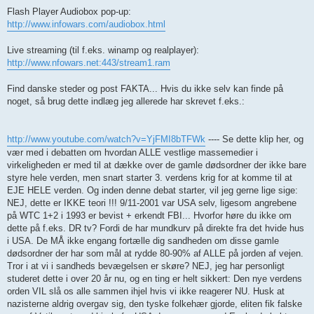
Flash Player Audiobox pop-up:
http://www.infowars.com/audiobox.html
Live streaming (til f.eks. winamp og realplayer):
http://www.nfowars.net:443/stream1.ram
Find danske steder og post FAKTA... Hvis du ikke selv kan finde på
noget, så brug dette indlæg jeg allerede har skrevet f.eks.:
http://www.youtube.com/watch?v=YjFMI8bTFWk
---- Se dette klip her, og
vær med i debatten om hvordan ALLE vestlige massemedier i
virkeligheden er med til at dække over de gamle dødsordner der ikke bare
styre hele verden, men snart starter 3. verdens krig for at komme til at
EJE HELE verden. Og inden denne debat starter, vil jeg gerne lige sige:
NEJ, dette er IKKE teori !!! 9/11-2001 var USA selv, ligesom angrebene
på WTC 1+2 i 1993 er bevist + erkendt FBI... Hvorfor høre du ikke om
dette på f.eks. DR tv? Fordi de har mundkurv på direkte fra det hvide hus
i USA. De MÅ ikke engang fortælle dig sandheden om disse gamle
dødsordner der har som mål at rydde 80-90% af ALLE på jorden af vejen.
Tror i at vi i sandheds bevægelsen er skøre? NEJ, jeg har personligt
studeret dette i over 20 år nu, og en ting er helt sikkert: Den nye verdens
orden VIL slå os alle sammen ihjel hvis vi ikke reagerer NU. Husk at
nazisterne aldrig overgav sig, den tyske folkehær gjorde, eliten fik falske