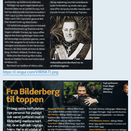
https://i.imgur.com/V8R5KTl.png