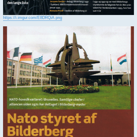
https://i.imgur.com/E8DRQiA.png