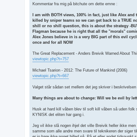
Kommentar fra mig på bitchute om dette emne :
I am with BOTH views, 100% in fact, just like Alex and t
killed by sniper teams so we can get back to a TRUE nor
shill or no shill question, this is about the strategy -B
Flagman because he is right that all the "morals" comi
Alex Jones believe in is a very BIG part of this evil c
once and for all NOW
The Great Replacement - Anders Breivik Warned About This
viewtopic.php?t=757
Michael Tsarion - 2012: The Future of Mankind (2006)
viewtopic.php?t=667
Valget står sådan set mellem det jeg skriver i beskrivelsen 
Many things are about to change: Will we be evil by let
Husk at hard kill våben blev til soft kill våben så uden 
KYNISK det eliten har gang i.
Jeg vil ikke slå nogen ihjel det ville Breivik heller ikke
samme som alle andre men svare til teknikeren der siger t
er jo bare ikke noget billed på. På et eller andet tidspunkt