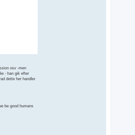
ission osv -men
e - han gik efter
ad dette her handler
ll we be good humans