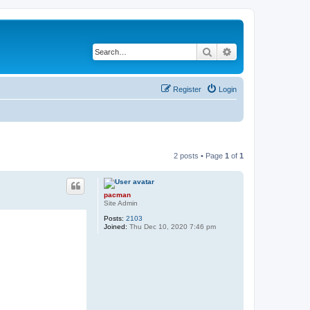
Search
Advanced search
Register
Login
2 posts • Page
1
of
1
pacman
Site Admin
Posts:
2103
Joined:
Thu Dec 10, 2020 7:46 pm