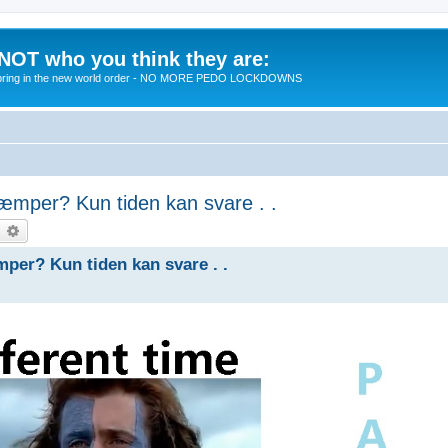
 NOT who you think they are:
 to bring in the new world order - NO MORE PEDO LOCKDOWNS
skæmper? Kun tiden kan svare . .
earch
Advanced search
mper? Kun tiden kan svare . .