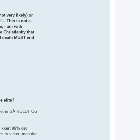
ot very likely) or
... This is not a
e, I am with
 Christianity that
 of death MUST end
e elite?
or det er SÅ KOLDT OG
sikkert 99% det
s tv virker -men der