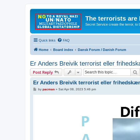
The terrorists are
Secret Service create the terror,
Quick links
FAQ
Home
Board index
Dansk Forum / Danish Forum
Er Anders Breivik terrorist eller frihed
S
Post Reply
Er Anders Breivik terrorist eller frihedskæ
P
by
pacman
»
Sat Apr 08, 2023 5:46 pm
o
s
t