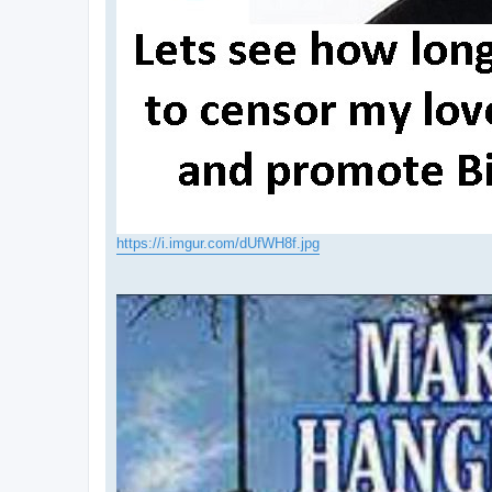
https://i.imgur.com/dUfWH8f.jpg