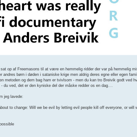
g sat op af Freemasons til at være en hemmelig ridder der var på hemmelig m
andres børn i døden i sataniske krige men aldrig deres egne eller egen famili
 men metoden og dem bag ham er tvivlsom - men du kan tro Breivik godt ved hv
 - du ved, det er den kyniske del der måske redder os en dag....
lm jeg lavede:
ut to change: Will we be evil by letting evil people kill off everyone, or wi
 possible