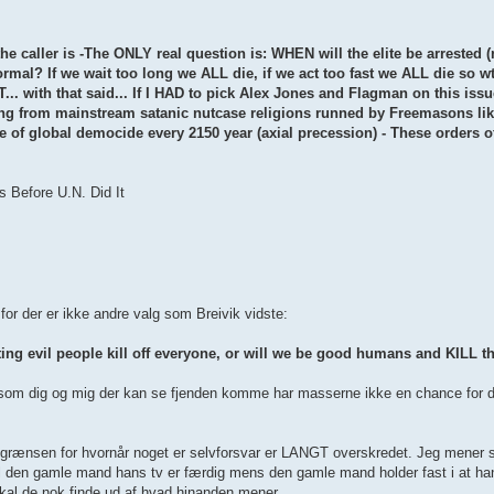
he caller is -The ONLY real question is: WHEN will the elite be arrested (n
mal? If we wait too long we ALL die, if we act too fast we ALL die so wtf
UT... with that said... If I HAD to pick Alex Jones and Flagman on this issu
ng from mainstream satanic nutcase religions runned by Freemasons like
ycle of global democide every 2150 year (axial precession) - These orders
 Before U.N. Did It
for der er ikke andre valg som Breivik vidste:
ting evil people kill off everyone, or will we be good humans and KILL th
folk som dig og mig der kan se fjenden komme har masserne ikke en chance f
 men grænsen for hvornår noget er selvforsvar er LANGT overskredet. Jeg mener 
il den gamle mand hans tv er færdig mens den gamle mand holder fast i at han
 skal de nok finde ud af hvad hinanden mener.