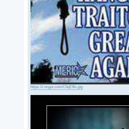
https://i.imgur.com/C0qE8lv.jpg