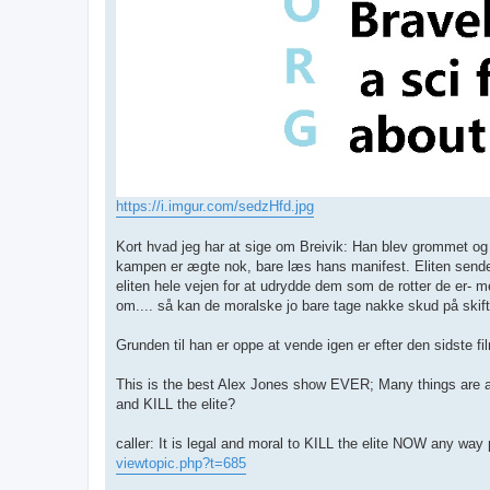
https://i.imgur.com/sedzHfd.jpg
Kort hvad jeg har at sige om Breivik: Han blev grommet o
kampen er ægte nok, bare læs hans manifest. Eliten sender 
eliten hele vejen for at udrydde dem som de rotter de er-
om.... så kan de moralske jo bare tage nakke skud på skift
Grunden til han er oppe at vende igen er efter den sidste fi
This is the best Alex Jones show EVER; Many things are abo
and KILL the elite?
caller: It is legal and moral to KILL the elite NOW any way
viewtopic.php?t=685